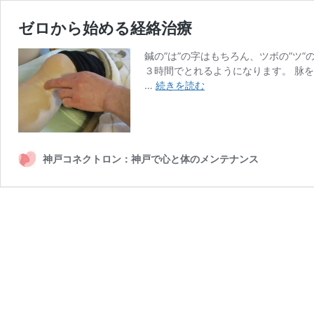
ゼロから始める経絡治療
鍼の”は”の字はもちろん、ツボの”ツ
３時間でとれるようになります。 脉
ゼ
…
続きを読む
ロ
か
ら
始
め
神戸コネクトロン：神戸で心と体のメンテナンス
る
経
絡
治
療