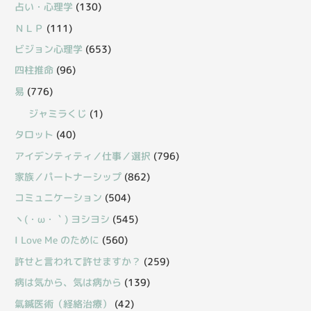
占い・心理学
(130)
ＮＬＰ
(111)
ビジョン心理学
(653)
四柱推命
(96)
易
(776)
ジャミラくじ
(1)
タロット
(40)
アイデンティティ／仕事／選択
(796)
家族／パートナーシップ
(862)
コミュニケーション
(504)
丶(・ω・｀) ヨシヨシ
(545)
I Love Me のために
(560)
許せと言われて許せますか？
(259)
病は気から、気は病から
(139)
氣鍼医術（経絡治療）
(42)