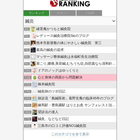
ランキング
ポイント
ブロ画
縁里庵かつもと鍼灸院
4位
レディース鍼灸治療院Sisのブログ
5位
熊本市新屋敷の体にやさしい鍼灸院 実三
6位
最高の鍼灸の追求
7位
マッサージ整体鍼灸は永福町長生治療院
8位
肩こり,腰痛,美容鍼,むちうち症,自賠責なら清和針灸接骨院
9位
ドアのノックはゆっくりと
10位
心と身体の両面から問題解決
11位
橋本鍼灸院
12位
鍼灸師のツボ日記
13位
脉診流「氣鍼医術」葛野玄庵の臨床45年のブログ
14位
練馬駅・豊島園駅 はりとお灸 サンフォレスト治療院ブログ
15位
望診法の達人
16位
鍼灸、などなど日記
17位
三島市の口コミ評価NO1鍼灸院
18位
このカテゴリを全て表示