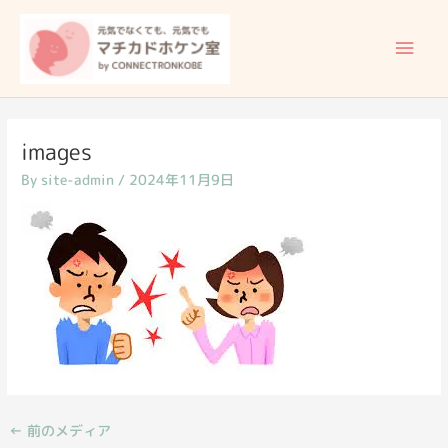
内
メ
容
イ
を
ス
ン
キ
ッ
メ
images
プ
By
site-admin
/
2024年11月9日
ニ
ュ
ー
←
前のメディア