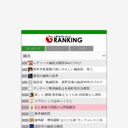
ランキング
ポイント
ブロ画
レディース鍼灸治療院Sisのブログ
5位
熊本市新屋敷の体にやさしい鍼灸院 実三
6位
最高の鍼灸の追求
7位
脉診流「氣鍼医術」葛野玄庵の臨床45年のブログ
8位
マッサージ整体鍼灸は永福町長生治療院
9位
肩こり,腰痛,美容鍼,むちうち症,自賠責なら清和針灸接骨院
10位
ドアのノックはゆっくりと
11位
心と身体の両面から問題解決
12位
橋本鍼灸院
13位
練馬駅・豊島園駅 はりとお灸 サンフォレスト治療院ブログ
14位
成田市の鍼灸治療院
15位