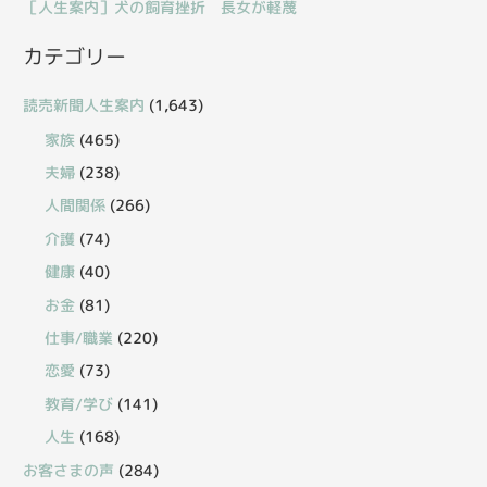
［人生案内］犬の飼育挫折 長女が軽蔑
カテゴリー
読売新聞人生案内
(1,643)
家族
(465)
夫婦
(238)
人間関係
(266)
介護
(74)
健康
(40)
お金
(81)
仕事/職業
(220)
恋愛
(73)
教育/学び
(141)
人生
(168)
お客さまの声
(284)