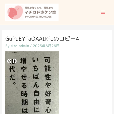
内
メ
容
イ
を
ス
ン
キ
ッ
メ
GuPuEYTaQAAtKfoのコピー4
プ
By
site-admin
/
2025年6月26日
ニ
ュ
ー