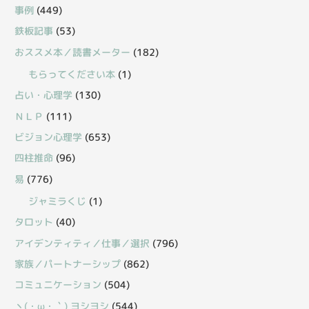
事例
(449)
鉄板記事
(53)
おススメ本／読書メーター
(182)
もらってください本
(1)
占い・心理学
(130)
ＮＬＰ
(111)
ビジョン心理学
(653)
四柱推命
(96)
易
(776)
ジャミラくじ
(1)
タロット
(40)
アイデンティティ／仕事／選択
(796)
家族／パートナーシップ
(862)
コミュニケーション
(504)
丶(・ω・｀) ヨシヨシ
(544)