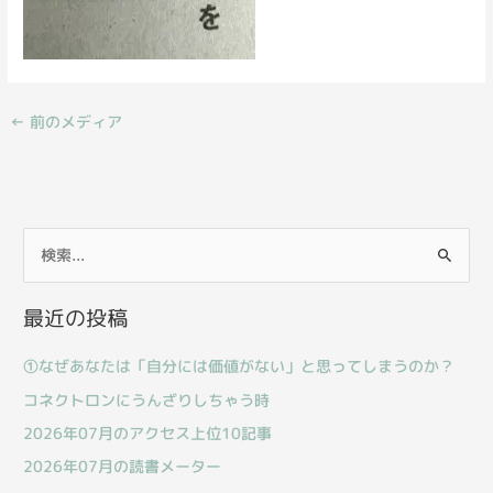
←
前のメディア
検
索
最近の投稿
対
象
①なぜあなたは「自分には価値がない」と思ってしまうのか？
:
コネクトロンにうんざりしちゃう時
2026年07月のアクセス上位10記事
2026年07月の読書メーター