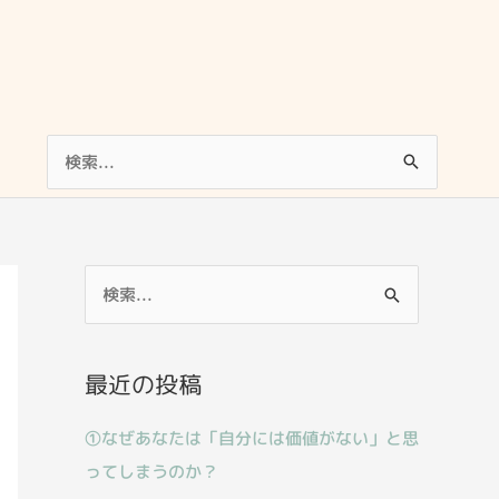
検
索
対
象:
検
索
対
最近の投稿
象
:
①なぜあなたは「自分には価値がない」と思
ってしまうのか？