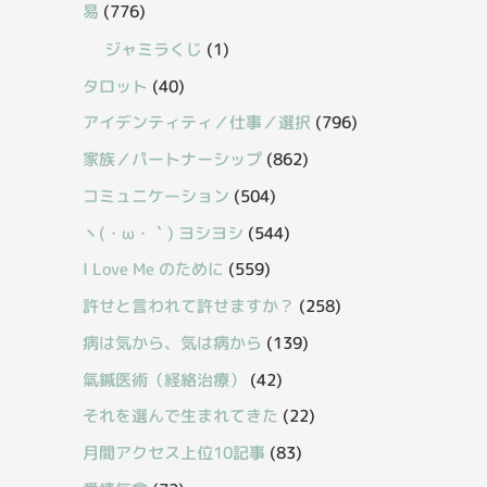
易
(776)
ジャミラくじ
(1)
タロット
(40)
アイデンティティ／仕事／選択
(796)
家族／パートナーシップ
(862)
コミュニケーション
(504)
丶(・ω・｀) ヨシヨシ
(544)
I Love Me のために
(559)
許せと言われて許せますか？
(258)
病は気から、気は病から
(139)
氣鍼医術（経絡治療）
(42)
それを選んで生まれてきた
(22)
月間アクセス上位10記事
(83)