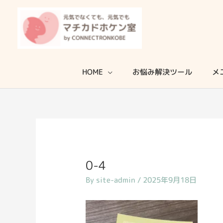
内
容
を
ス
キ
HOME
お悩み解決ツール
メ
ッ
プ
0-4
By
site-admin
/
2025年9月18日