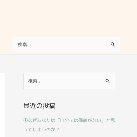
検
索
対
象:
検
索
対
最近の投稿
象
:
①なぜあなたは「自分には価値がない」と思
ってしまうのか？