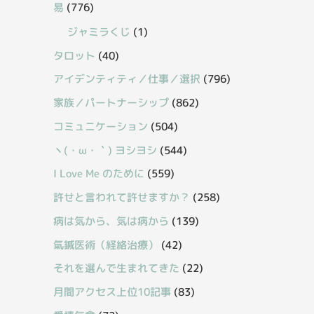
易
(776)
ジャミラくじ
(1)
タロット
(40)
アイデンティティ／仕事／選択
(796)
家族／パートナーシップ
(862)
コミュニケーション
(504)
丶(・ω・｀) ヨシヨシ
(544)
I Love Me のために
(559)
許せと言われて許せますか？
(258)
病は気から、気は病から
(139)
氣鍼医術（経絡治療）
(42)
それを選んで生まれてきた
(22)
月間アクセス上位10記事
(83)