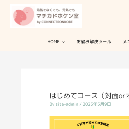
内
容
を
ス
キ
HOME
お悩み解決ツール
メ
ッ
プ
はじめてコース（対面o
By
site-admin
/
2025年5月9日