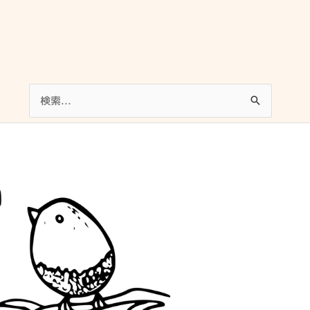
検
索
対
象: