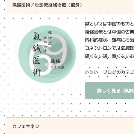
氣鍼医術／脉診流経絡治療（鍼灸）
鍼といえば中国のもの
経絡治療とは中国の古典
内科的症状・難病にも
コネクトロンでは氣鍼
痛くない鍼、熱くない
▷▷▷ ブログのカテゴ
詳しく見る (氣鍼
カフェキネシ