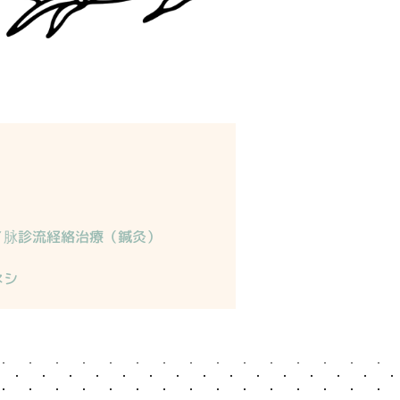
脉診流経絡治療（鍼灸）​
ネシ