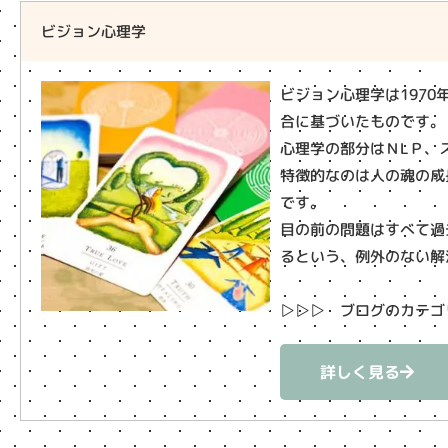
ビジョン心理学
ビジョン心理学は197
合に基づいたものです。
心理学の部分はＮLＰ、スピ
特徴的なのは人の魂の成
です。
目の前の問題はすべて過
るという、例外のない解
▷▷▷ ブログのカテゴ
詳しく見る