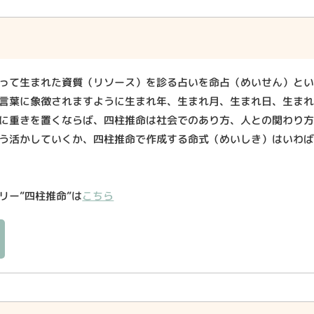
って生まれた資質（リソース）を診る占いを命占（めいせん）と
言葉に象徴されますように生まれ年、生まれ月、生まれ日、生ま
に重きを置くならば、四柱推命は社会でのあり方、人との関わり
う活かしていくか、四柱推命で作成する命式（めいしき）はいわ
リー”四柱推命”は
こちら