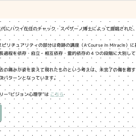
0年代にハワイ在住のチャック・スペザーノ博士によって提唱された
リチュアリティの部分は奇跡の講座（A Course in Miracle
長過程を依存・自立・相互依存・霊的依存の４つの段階に大別して
去の痛みが姿を変えて現れたものという考えは、未完了の傷を癒す
決パターンとなっています。
リー”ビジョン心理学”は
こちら