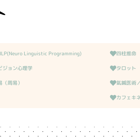
NLP(Neuro Linguistic Programming)
四柱推命​
ビジョン心理学​
タロット
易（周易）​
氣鍼医術／
カフェキ