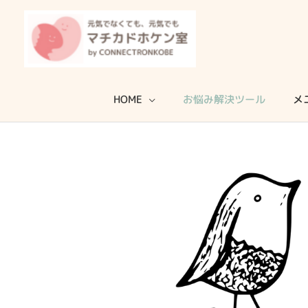
内
容
を
ス
キ
HOME
お悩み解決ツール
メ
ッ
プ