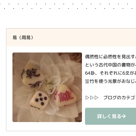
易（周易）
偶然性に必然性を見出す
という古代中国の書物が
64卦、それぞれに6爻
筮竹を使う光景がおなじ
▷▷▷ ブログのカテゴ
詳しく見る