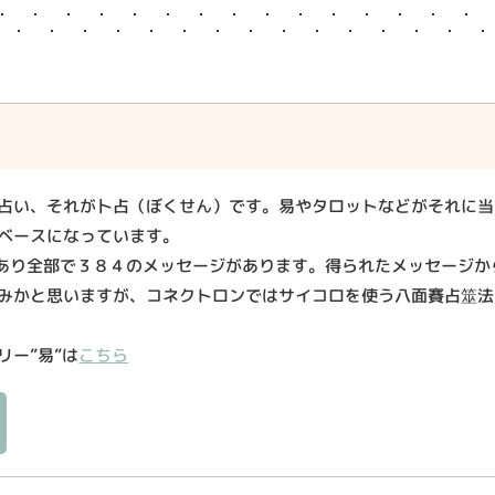
占い、それが卜占（ぼくせん）です。易やタロットなどがそれに当
ベースになっています。
があり全部で３８４のメッセージがあります。得られたメッセージ
みかと思いますが、コネクトロンではサイコロを使う八面賽占筮法
リー”易”は
こちら