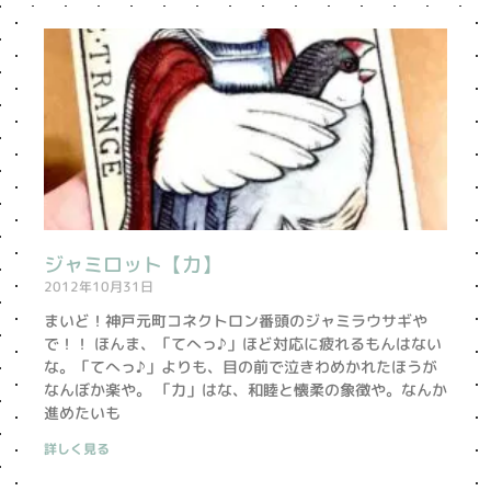
ペ
ペ
ペ
ペ
ー
ー
ー
ー
ジ
ジ
ジ
ジ
ジャミロット【力】
2012年10月31日
まいど！神戸元町コネクトロン番頭のジャミラウサギや
で！！ ほんま、「てへっ♪」ほど対応に疲れるもんはない
な。「てへっ♪」よりも、目の前で泣きわめかれたほうが
なんぼか楽や。 「力」はな、和睦と懐柔の象徴や。なんか
進めたいも
詳しく見る