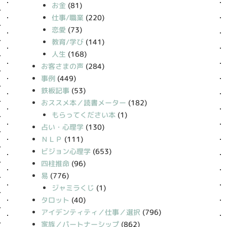
お金
(81)
仕事/職業
(220)
恋愛
(73)
教育/学び
(141)
人生
(168)
お客さまの声
(284)
事例
(449)
鉄板記事
(53)
おススメ本／読書メーター
(182)
もらってください本
(1)
占い・心理学
(130)
ＮＬＰ
(111)
ビジョン心理学
(653)
四柱推命
(96)
易
(776)
ジャミラくじ
(1)
タロット
(40)
アイデンティティ／仕事／選択
(796)
家族／パートナーシップ
(862)