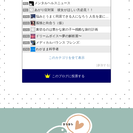
メンタルヘルスニュース
8位
あがり症対策 彼女がほしい方必見！！
9位
悩みとうまく同居できる人になろう 人生を楽に生きる簡単な…
10位
孤独と向合う（仮）
11位
裏切るのは豊かな家の子〜残酷な旅行計画
12位
ドリームボイス〜夢の解析屋〜
13位
メディカルバランス フレンズ:
14位
わがまま科学者
15位
このカテゴリを全て表示
参加する
このブログに投票する