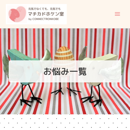
内
メ
容
イ
を
ス
ン
キ
ッ
メ
プ
ニ
ュ
お悩み一覧
ー