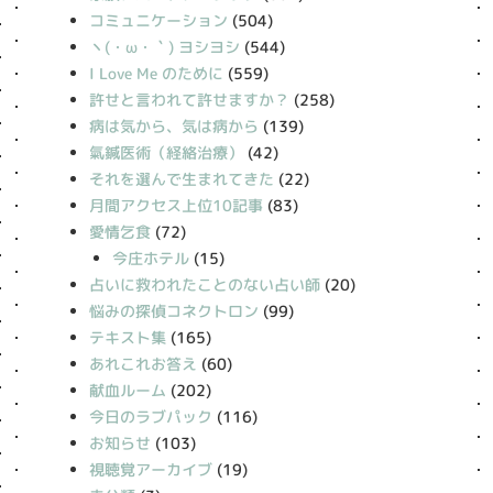
コミュニケーション
(504)
丶(・ω・｀) ヨシヨシ
(544)
I Love Me のために
(559)
許せと言われて許せますか？
(258)
病は気から、気は病から
(139)
氣鍼医術（経絡治療）
(42)
それを選んで生まれてきた
(22)
月間アクセス上位10記事
(83)
愛情乞食
(72)
今庄ホテル
(15)
占いに救われたことのない占い師
(20)
悩みの探偵コネクトロン
(99)
テキスト集
(165)
あれこれお答え
(60)
献血ルーム
(202)
今日のラブパック
(116)
お知らせ
(103)
視聴覚アーカイブ
(19)