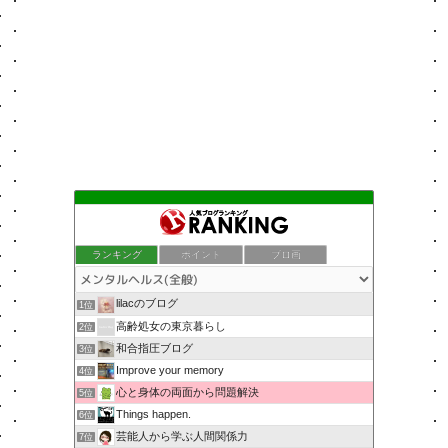
ランキング
ポイント
ブロ画
lilacのブログ
1位
高齢処女の東京暮らし
2位
和合指圧ブログ
3位
Improve your memory
4位
心と身体の両面から問題解決
5位
Things happen.
6位
芸能人から学ぶ人間関係力
7位