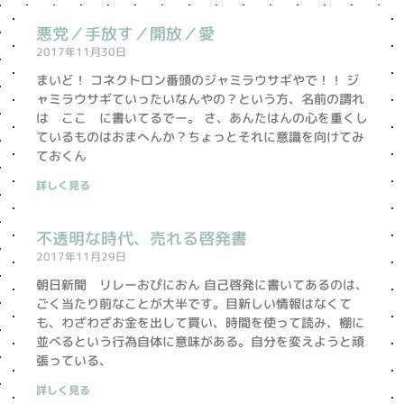
悪党／手放す／開放／愛
ペ
ペ
2017年11月30日
ー
ー
ジ
ジ
まいど！ コネクトロン番頭のジャミラウサギやで！！ ジ
ャミラウサギていったいなんやの？という方、名前の謂れ
は ここ に書いてるでー。 さ、あんたはんの心を重くし
ているものはおまへんか？ちょっとそれに意識を向けてみ
ておくん
詳しく見る
不透明な時代、売れる啓発書
2017年11月29日
朝日新聞 リレーおぴにおん 自己啓発に書いてあるのは、
ごく当たり前なことが大半です。目新しい情報はなくて
も、わざわざお金を出して買い、時間を使って読み、棚に
並べるという行為自体に意味がある。自分を変えようと頑
張っている、
詳しく見る