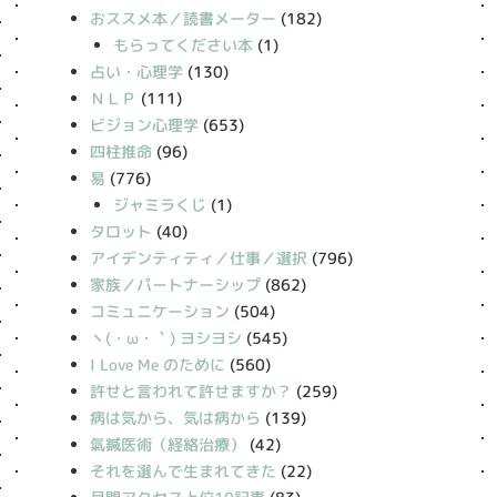
おススメ本／読書メーター
(182)
もらってください本
(1)
占い・心理学
(130)
ＮＬＰ
(111)
ビジョン心理学
(653)
四柱推命
(96)
易
(776)
ジャミラくじ
(1)
タロット
(40)
アイデンティティ／仕事／選択
(796)
家族／パートナーシップ
(862)
コミュニケーション
(504)
丶(・ω・｀) ヨシヨシ
(545)
I Love Me のために
(560)
許せと言われて許せますか？
(259)
病は気から、気は病から
(139)
氣鍼医術（経絡治療）
(42)
それを選んで生まれてきた
(22)