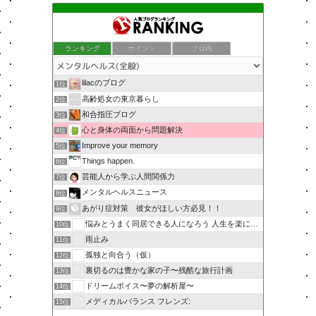
ランキング
ポイント
ブロ画
lilacのブログ
1位
高齢処女の東京暮らし
2位
和合指圧ブログ
3位
心と身体の両面から問題解決
4位
Improve your memory
5位
Things happen.
6位
芸能人から学ぶ人間関係力
7位
メンタルヘルスニュース
8位
あがり症対策 彼女がほしい方必見！！
9位
悩みとうまく同居できる人になろう 人生を楽に生きる簡単な…
10位
雨止み
11位
孤独と向合う（仮）
12位
裏切るのは豊かな家の子〜残酷な旅行計画
13位
ドリームボイス〜夢の解析屋〜
14位
メディカルバランス フレンズ:
15位