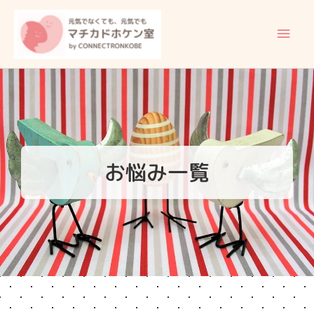
内
メ
容
イ
を
ス
ン
キ
ッ
メ
プ
ニ
ュ
お悩み一覧
ー