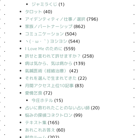
ジャミラくじ
(1)
タロット
(40)
アイデンティティ／仕事／選択
(796)
家族／パートナーシップ
(862)
コミュニケーション
(504)
丶(・ω・｀) ヨシヨシ
(544)
I Love Me のために
(559)
許せと言われて許せますか？
(258)
病は気から、気は病から
(139)
氣鍼医術（経絡治療）
(42)
それを選んで生まれてきた
(22)
月間アクセス上位10記事
(83)
愛情乞食
(72)
今庄ホテル
(15)
占いに救われたことのない占い師
(20)
悩みの探偵コネクトロン
(99)
テキスト集
(165)
あれこれお答え
(60)
献血ルーム
(202)