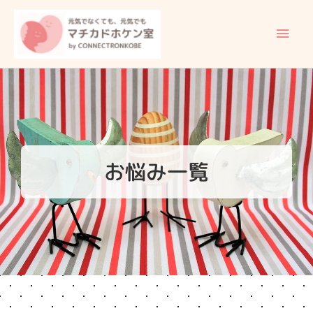
内
メ
容
イ
を
ス
ン
キ
ッ
メ
プ
ニ
ュ
お悩み一覧
ー