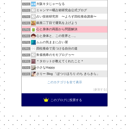
大阪キタじゃーなる
121位
ミャンマー曜占術研究会公式ブログ
122位
占い技術研究所 〜よろず四柱推命講座〜
123位
銀座二丁目で運気を上げよう
124位
心と身体の両面から問題解決
125位
心と身体と、この世界と…。
126位
ムムの気ままに占い屋
127位
四柱推命で見つける自分の道
128位
朱雀桃希のモモプログゥ〜
129位
＊タロットが教えてくれたこと＊
130位
小さなHappy
131位
さりー Blog 「ぽつりほろり のち きらきら」
132位
このカテゴリを全て表示
参加する
このブログに投票する