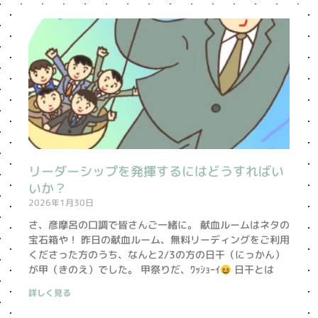
ペ
ペ
ー
ー
ジ
ジ
リーダーシップを発揮するにはどうすればい
いか？
2026年1月30日
さ、彦摩呂の口調で皆さんご一緒に。 献血ルームはネタの
宝石箱や！ 昨日の献血ルーム、無料リーディングをご利用
くださった方のうち、なんと2/3の方の日干（にっかん）
が甲（きのえ）でした。 甲祭りだ、ﾜｯｼｮｰｲ
日干とは
詳しく見る