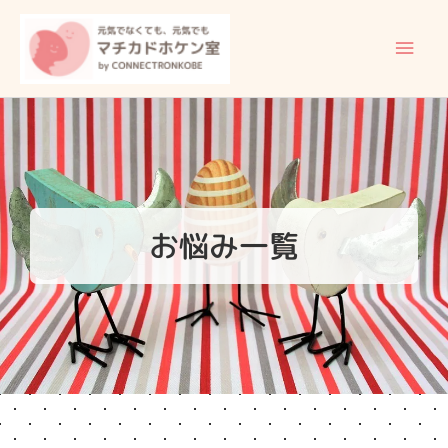
内
メ
容
イ
を
ス
ン
キ
ッ
メ
プ
ニ
ュ
お悩み一覧
ー