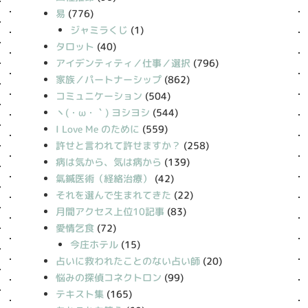
易
(776)
ジャミラくじ
(1)
タロット
(40)
アイデンティティ／仕事／選択
(796)
家族／パートナーシップ
(862)
コミュニケーション
(504)
丶(・ω・｀) ヨシヨシ
(544)
I Love Me のために
(559)
許せと言われて許せますか？
(258)
病は気から、気は病から
(139)
氣鍼医術（経絡治療）
(42)
それを選んで生まれてきた
(22)
月間アクセス上位10記事
(83)
愛情乞食
(72)
今庄ホテル
(15)
占いに救われたことのない占い師
(20)
悩みの探偵コネクトロン
(99)
テキスト集
(165)