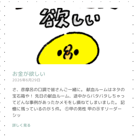
ペ
ペ
ー
ー
ジ
ジ
お金が欲しい
2026年6月29日
さ、彦摩呂の口調で皆さんご一緒に。 献血ルームはネタの
宝石箱や！ 先日の献血ルーム、途中からバタバタしちゃっ
てどんな事例があったかメモをし損ねてしまいました。 記
憶に残っているのが５件。 ①甲の男性 甲の示すリーダー
シッ
詳しく見る