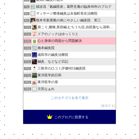
脉診流「氣鍼医術」葛野玄庵の臨床45年のブログ
7位
マッサージ整体鍼灸は永福町長生治療院
8位
熊本市新屋敷の体にやさしい鍼灸院 実三
9位
肩こり,腰痛,美容鍼,むちうち症,自賠責なら清和針灸接骨院
10位
ドアのノックはゆっくりと
11位
心と身体の両面から問題解決
12位
橋本鍼灸院
13位
成田市の鍼灸治療院
14位
鍼灸、などなど日記
15位
三島市の口コミ評価NO1鍼灸院
16位
東洋医学的日和
17位
東洋医学の扉
18位
元気なぁれ
19位
このカテゴリを全て表示
参加する
このブログに投票する