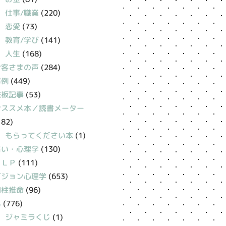
仕事/職業
(220)
恋愛
(73)
教育/学び
(141)
人生
(168)
お客さまの声
(284)
事例
(449)
鉄板記事
(53)
おススメ本／読書メーター
182)
もらってください本
(1)
占い・心理学
(130)
ＮＬＰ
(111)
ビジョン心理学
(653)
四柱推命
(96)
易
(776)
ジャミラくじ
(1)