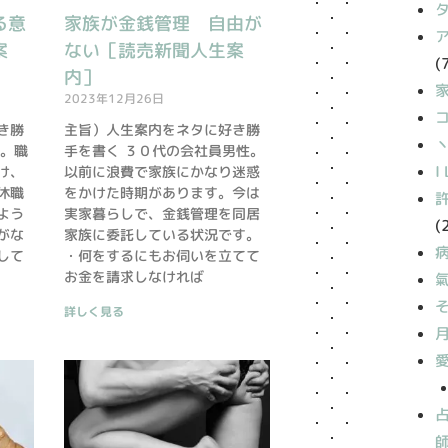
る意
家族が金銭管理 自由が
案
ない［読売新聞人生案
(
内］
2023年12月26日
き勝
主旨）人生案内をネタに好き勝
丶
性。職
手を書く ３０代の会社員男性。
I
け、
以前に浪費で家族にかなり迷惑
休職
をかけた時期があります。今は
よう
実家暮らしで、金銭管理を同居
(
がな
家族に委託している状況です。
して
・何をするにもお伺いを立てて
お金を請求しなければ
詳しく見る