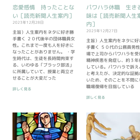
恋愛感情 持ったことな
パワハラ休職 生き
い［読売新聞人生案内］
味は［読売新聞人生
2023年12月28日
内］
2023年12月27日
主旨）人生案内をネタに好き勝
手書く ２０代後半の団体職員女
主旨）人生案内をネタに好
性。これまで一度も人を好きに
手書く ５０代の公務員男
なったことがありません。 ・学
場で上司からパワハラを受
生時代は、生徒を長時間拘束す
精神疾患を発症し、約３年
る、いわゆる「ブラック部活」
している。パワハラで訴え
に所属していて、授業と両立さ
と考えたが、決定的な証拠
せることが大変だった
いため、そのことを不問に
職場復帰を目指している
詳しく見る
詳しく見る