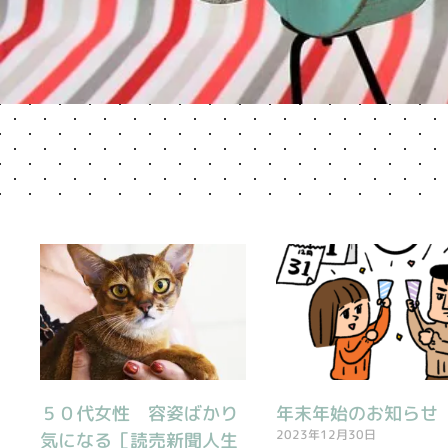
ペ
ペ
ペ
ペ
ー
ー
ー
ー
ジ
ジ
ジ
ジ
５０代女性 容姿ばかり
年末年始のお知らせ
2023年12月30日
気になる［読売新聞人生