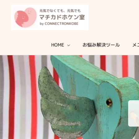
内
容
を
ス
キ
HOME
お悩み解決ツール
メ
ッ
プ