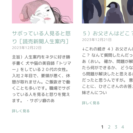
サボっている人見ると怒
５）お父さんはどこ
2023年12月21日
り［読売新聞人生案内］
2023年12月22日
↓これの続き ４）お父さん
こ？ なんて質問したんだ
主旨）人生案内をネタに好き勝
あ（おい。 確か、問題が
手書く 犬や猫の美容師「トリマ
たら何ができるか、 どう
ー」をしている２０代の女性。
ら問題が解決したと思える
入社２年目で、要領が悪く、休
だったと思うんですが。 
憩が取れません。ご飯抜きで働
ことに、ひさこさんのお答
くことも多いです。職場でサボ
妹さんについ
っている人を見ると怒りを覚え
ます。 ・サボリ癖のあ
詳しく見る
詳しく見る
1
2
3
4