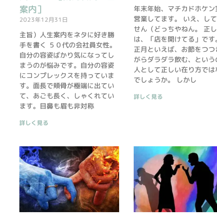
案内］
年末年始、マチカドホケン
営業してます。 いえ、し
2023年12月31日
せん（どっちやねん。 正
主旨）人生案内をネタに好き勝
は、「店を開けてる」です
手を書く ５０代の会社員女性。
正月といえば、お節をつつ
自分の容姿ばかり気になってし
がらダラダラ飲む、という
まうのが悩みです。自分の容姿
人として正しい在り方では
にコンプレックスを持っていま
でしょうか。 しかし
す。面長で頬骨が極端に出てい
て、あごも長く、しゃくれてい
詳しく見る
ます。目鼻も眉も非対称
詳しく見る