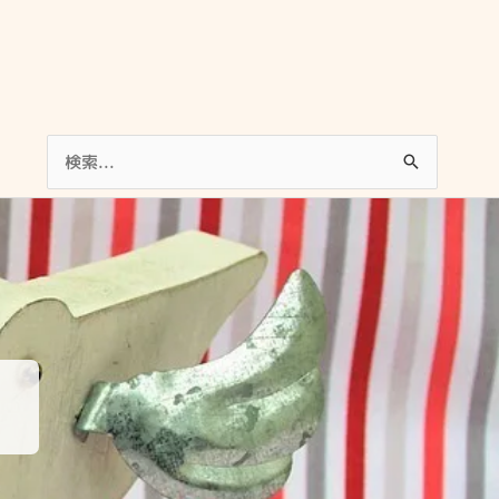
検
索
対
象: