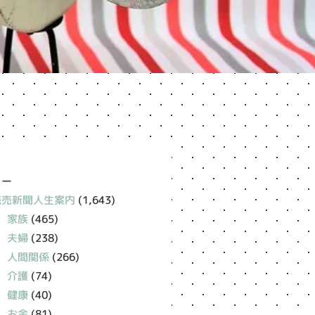
リー
読売新聞人生案内
(1,643)
家族
(465)
夫婦
(238)
人間関係
(266)
介護
(74)
健康
(40)
お金
(81)