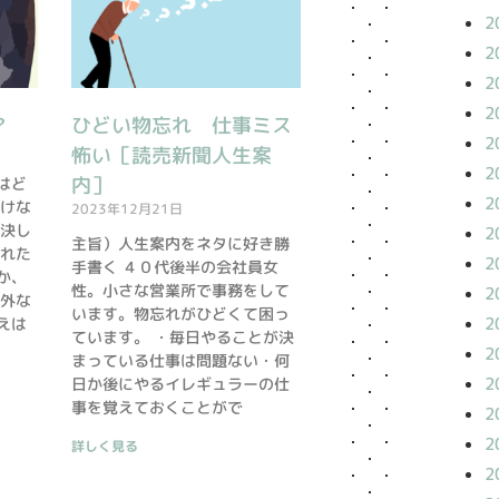
2
2
2
2
？
ひどい物忘れ 仕事ミス
2
怖い［読売新聞人生案
2
内］
はど
2
っけな
2023年12月21日
解決し
2
主旨）人生案内をネタに好き勝
なれた
2
手書く ４０代後半の会社員女
か、
性。小さな営業所で事務をして
2
意外な
います。物忘れがひどくて困っ
2
えは
ています。 ・毎日やることが決
2
まっている仕事は問題ない・何
2
日か後にやるイレギュラーの仕
事を覚えておくことがで
2
2
詳しく見る
2