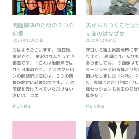
問題解決のための２つの
夫がムカつくことば
前提
するのはなぜか
2023年12月25日
2023年12月24日
おはようございます。 現在地、
昨日から富山県高岡市に来
金沢です。 金沢はなんたって治
ります。 高岡にはこんな
部煮です。 ↑これは治部煮では
ありましてね。 ※画像は
なく日本酒です。 ? コネクトロ
ターロシモフの皆様より無
ンの問題解決法には、２つの前
借いたしました（ｽｲﾏｾﾝ、ｽｲ
提が絶対に必要なのです。 この
ﾝ。 高岡にきた目的はこれ
前提を受け入れていただけない
張セッションもあるので仕
方には、コネ
具を持っ
詳しく見る
詳しく見る