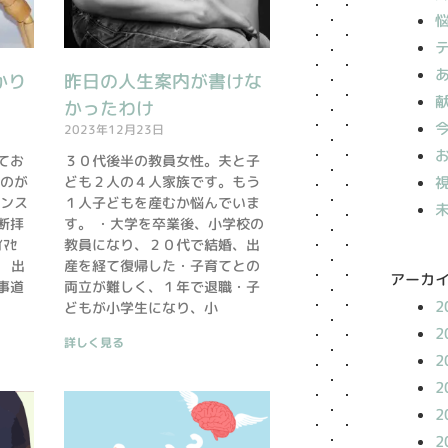
かり
昨日の人生案内が書けな
かったわけ
2023年12月23日
てお
３０代後半の教員女性。夫と子
ものが
ども２人の４人家族です。もう
モンス
１人子どもを産むか悩んでいま
断拝
す。 ・大学を卒業後、小学校の
ﾏｾ
教員になり、２０代で結婚、出
。 出
産を経て復帰した・子育てとの
アーカ
事道
両立が難しく、１年で退職・子
2
どもが小学生になり、小
2
詳しく見る
2
2
2
2