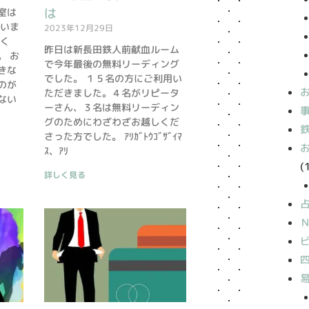
は
室は
ていま
2023年12月29日
しく
昨日は新長田鉄人前献血ルーム
。 お
で今年最後の無料リーディング
きな
でした。 １５名の方にご利用い
のが
ただきました。４名がリピータ
ない
ーさん、３名は無料リーディン
グのためにわざわざお越しくだ
さった方でした。 ｱﾘｶﾞﾄｳｺﾞｻﾞｲﾏ
ｽ、ｱﾘ
(
詳しく見る