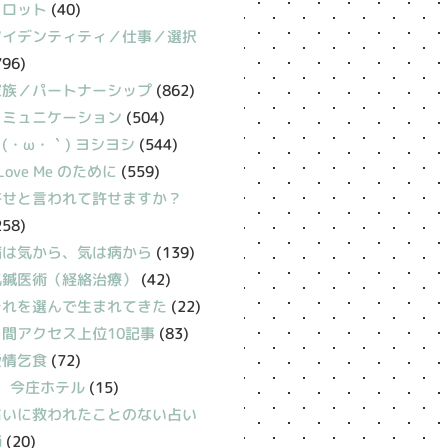
タロット
(40)
アイデンティティ／仕事／選択
796)
家族／パートナーシップ
(862)
コミュニケーション
(504)
(・ω・｀) ヨシヨシ
(544)
 Love Me のために
(559)
許せと言われて許せますか？
258)
病は気から、気は病から
(139)
氣鍼医術（経絡治療）
(42)
それを選んで生まれてきた
(22)
月間アクセス上位10記事
(83)
愛情乞食
(72)
今庄ホテル
(15)
占いに救われたことのない占い
師
(20)