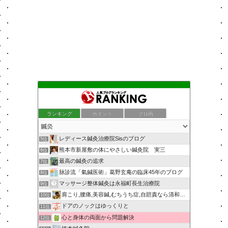
ランキング
ポイント
ブロ画
レディース鍼灸治療院Sisのブログ
5位
熊本市新屋敷の体にやさしい鍼灸院 実三
6位
最高の鍼灸の追求
7位
脉診流「氣鍼医術」葛野玄庵の臨床45年のブログ
8位
マッサージ整体鍼灸は永福町長生治療院
9位
肩こり,腰痛,美容鍼,むちうち症,自賠責なら清和針灸接骨院
10位
ドアのノックはゆっくりと
11位
心と身体の両面から問題解決
12位