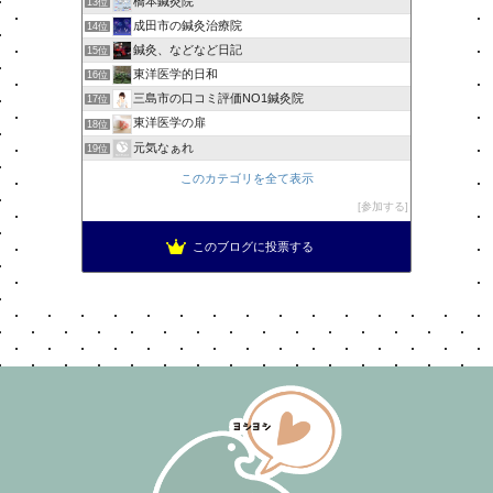
橋本鍼灸院
13位
成田市の鍼灸治療院
14位
鍼灸、などなど日記
15位
東洋医学的日和
16位
三島市の口コミ評価NO1鍼灸院
17位
東洋医学の扉
18位
元気なぁれ
19位
このカテゴリを全て表示
参加する
このブログに投票する