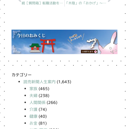
続［質問箱］転職活動を続けるか
「木陰」の「おかげ」〜インタビューをしていただきました
カテゴリー
読売新聞人生案内
(1,643)
家族
(465)
夫婦
(238)
人間関係
(266)
介護
(74)
健康
(40)
お金
(81)