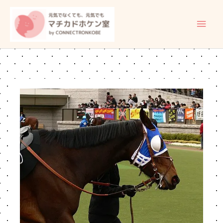
内
メ
容
イ
を
ス
ン
キ
ッ
メ
プ
ニ
ュ
ー