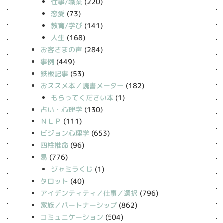
仕事/職業
(220)
恋愛
(73)
教育/学び
(141)
人生
(168)
お客さまの声
(284)
事例
(449)
鉄板記事
(53)
おススメ本／読書メーター
(182)
もらってください本
(1)
占い・心理学
(130)
ＮＬＰ
(111)
ビジョン心理学
(653)
四柱推命
(96)
易
(776)
ジャミラくじ
(1)
タロット
(40)
アイデンティティ／仕事／選択
(796)
家族／パートナーシップ
(862)
コミュニケーション
(504)