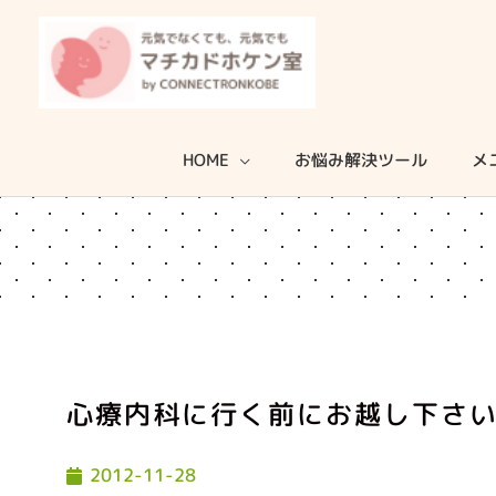
内
容
を
ス
キ
HOME
お悩み解決ツール
メ
ッ
プ
心療内科に行く前にお越し下さ
2012-11-28