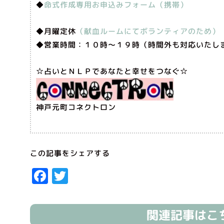
◆
命式作成専用お申込みフォーム（携帯）
◆月曜定休
（献血ルームにてボランティアのため）
◆営業時間：１０時〜１９時（時間外も対応いたし
☆占いとＮＬＰであなたと幸せをつなぐ☆
神戸元町コネクトロン
この記事をシェアする
Facebook
Twitter
関連記事はこ