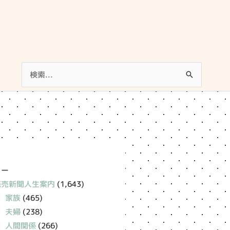
検
索
対
象:
リー
読売新聞人生案内
(1,643)
家族
(465)
夫婦
(238)
人間関係
(266)