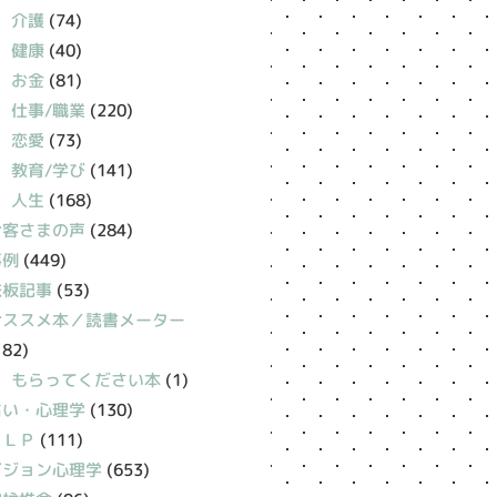
介護
(74)
健康
(40)
お金
(81)
仕事/職業
(220)
恋愛
(73)
教育/学び
(141)
人生
(168)
お客さまの声
(284)
事例
(449)
鉄板記事
(53)
おススメ本／読書メーター
182)
もらってください本
(1)
占い・心理学
(130)
ＮＬＰ
(111)
ビジョン心理学
(653)