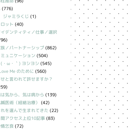
四柱推命
(96)
易
(776)
ジャミラくじ
(1)
タロット
(40)
アイデンティティ／仕事／選択
796)
家族／パートナーシップ
(862)
コミュニケーション
(504)
(・ω・｀) ヨシヨシ
(545)
 Love Me のために
(560)
許せと言われて許せますか？
259)
病は気から、気は病から
(139)
氣鍼医術（経絡治療）
(42)
それを選んで生まれてきた
(22)
月間アクセス上位10記事
(83)
愛情乞食
(72)