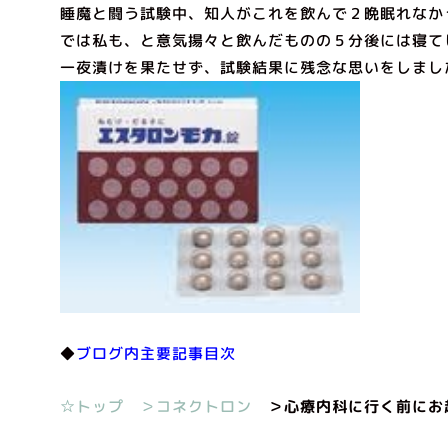
睡魔と闘う試験中、知人がこれを飲んで２晩眠れなか
では私も、と意気揚々と飲んだものの５分後には寝て
一夜漬けを果たせず、試験結果に残念な思いをしまし
◆
ブログ内主要記事目次
☆トップ
＞コネクトロン
＞心療内科に行く前にお