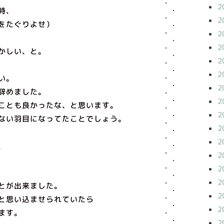
2
時、
2
をたぐりよせ）
2
2
かしい、と。
2
2
い。
2
辞めました。
2
ことも良かったな、と思います。
2
ない羽目になってたことでしょう。
2
2
、
2
2
2
とが出来ました。
2
と思い込ませられていたら
2
ます。
2