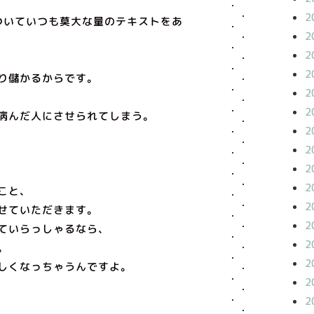
2
ついていつも莫大な量のテキストをあ
2
2
2
り儲かるからです。
2
2
病んだ人にさせられてしまう。
2
2
2
2
こと、
2
せていただきます。
2
ていらっしゃるなら、
2
。
2
しくなっちゃうんですよ。
2
2