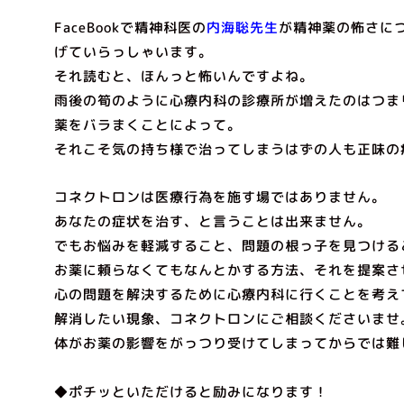
FaceBookで精神科医の
内海聡先生
が精神薬の怖さに
げていらっしゃいます。
それ読むと、ほんっと怖いんですよね。
雨後の筍のように心療内科の診療所が増えたのはつま
薬をバラまくことによって。
それこそ気の持ち様で治ってしまうはずの人も正味の
コネクトロンは医療行為を施す場ではありません。
あなたの症状を治す、と言うことは出来ません。
でもお悩みを軽減すること、問題の根っ子を見つける
お薬に頼らなくてもなんとかする方法、それを提案さ
心の問題を解決するために心療内科に行くことを考え
解消したい現象、コネクトロンにご相談くださいませ
体がお薬の影響をがっつり受けてしまってからでは難
◆ポチッといただけると励みになります！