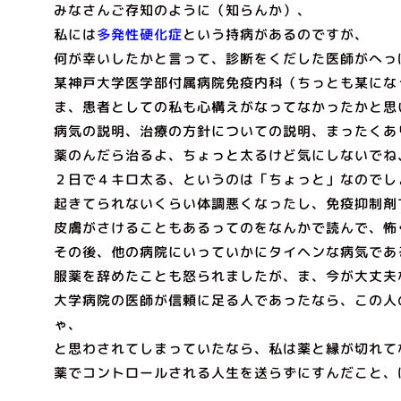
みなさんご存知のように（知らんか）、
私には
多発性硬化症
という持病があるのですが、
何が幸いしたかと言って、診断をくだした医師がへっ
某神戸大学医学部付属病院免疫内科（ちっとも某にな
ま、患者としての私も心構えがなってなかったかと思
病気の説明、治療の方針についての説明、まったくあ
薬のんだら治るよ、ちょっと太るけど気にしないでね
２日で４キロ太る、というのは「ちょっと」なのでし
起きてられないくらい体調悪くなったし、免疫抑制剤
皮膚がさけることもあるってのをなんかで読んで、怖
その後、他の病院にいっていかにタイヘンな病気であ
服薬を辞めたことも怒られましたが、ま、今が大丈夫
大学病院の医師が信頼に足る人であったなら、この人
ゃ、
と思わされてしまっていたなら、私は薬と縁が切れて
薬でコントロールされる人生を送らずにすんだこと、