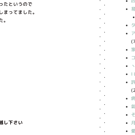
ったというので
しまってました。
た。
(
丶
I
(
越し下さい