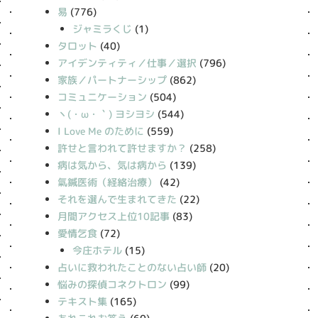
易
(776)
ジャミラくじ
(1)
タロット
(40)
アイデンティティ／仕事／選択
(796)
家族／パートナーシップ
(862)
コミュニケーション
(504)
丶(・ω・｀) ヨシヨシ
(544)
I Love Me のために
(559)
許せと言われて許せますか？
(258)
病は気から、気は病から
(139)
氣鍼医術（経絡治療）
(42)
それを選んで生まれてきた
(22)
月間アクセス上位10記事
(83)
愛情乞食
(72)
今庄ホテル
(15)
占いに救われたことのない占い師
(20)
悩みの探偵コネクトロン
(99)
テキスト集
(165)