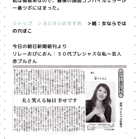
私は情報系なので、最後の顔面コンパイルエラーが
一番ツボにはまった。
☆トップ
＞ヨシヨシのすすめ
＞続：女ならでは
の穴ぼこ
今日の朝日新聞朝刊より
リレーおぴにおん：３０代プレシャスな私〜芸人
赤プルさん