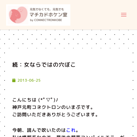
内
メ
容
イ
を
ス
ン
キ
ッ
メ
プ
ニ
続：女ならではの穴ぼこ
ュ
2013-06-25
ー
こんにちは (*ﾟ▽ﾟ)ﾉ
神戸元町コネクトロンのいまぷです。
ご訪問いただきありがとうございます。
今朝、読んで吹いたのは
これ
。