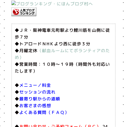
◆ＪＲ・阪神電車元町駅より鯉川筋を山側に徒
歩７分
◆トアロードＮHＫより西に徒歩３分
◆月曜定休
（献血ルームにてボランティアのた
め）
◆営業時間：１０時〜１９時（時間外も対応い
たします）
◆
メニュー／料金
◆
セッションの流れ
◆
最寄り駅からの道順
◆
お客さまの感想
◆
よくある質問（ＦＡＱ）
◆
お問い合わせ・ご予約フォーム（ＰＣ）
24