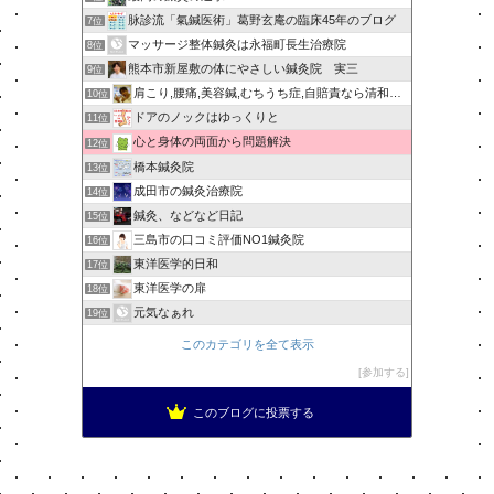
脉診流「氣鍼医術」葛野玄庵の臨床45年のブログ
7位
マッサージ整体鍼灸は永福町長生治療院
8位
熊本市新屋敷の体にやさしい鍼灸院 実三
9位
肩こり,腰痛,美容鍼,むちうち症,自賠責なら清和針灸接骨院
10位
ドアのノックはゆっくりと
11位
心と身体の両面から問題解決
12位
橋本鍼灸院
13位
成田市の鍼灸治療院
14位
鍼灸、などなど日記
15位
三島市の口コミ評価NO1鍼灸院
16位
東洋医学的日和
17位
東洋医学の扉
18位
元気なぁれ
19位
このカテゴリを全て表示
参加する
このブログに投票する