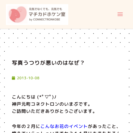
内
メ
容
イ
を
ス
ン
キ
ッ
メ
プ
ニ
写真うつりが悪いのはなぜ？
ュ
2013-10-08
ー
こんにちは (*ﾟ▽ﾟ)ﾉ
神戸元町コネクトロンのいまぷです。
ご訪問いただきありがとうございます。
今年の２月に
こんなお花のイベント
があったこと、