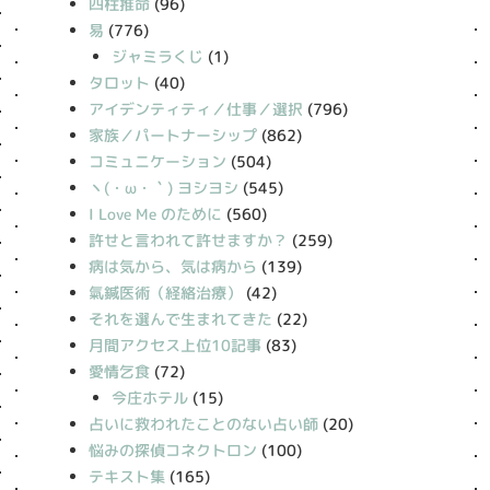
四柱推命
(96)
易
(776)
ジャミラくじ
(1)
タロット
(40)
アイデンティティ／仕事／選択
(796)
家族／パートナーシップ
(862)
コミュニケーション
(504)
丶(・ω・｀) ヨシヨシ
(545)
I Love Me のために
(560)
許せと言われて許せますか？
(259)
病は気から、気は病から
(139)
氣鍼医術（経絡治療）
(42)
それを選んで生まれてきた
(22)
月間アクセス上位10記事
(83)
愛情乞食
(72)
今庄ホテル
(15)
占いに救われたことのない占い師
(20)
悩みの探偵コネクトロン
(100)
テキスト集
(165)