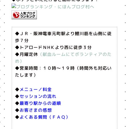
◆ＪＲ・阪神電車元町駅より鯉川筋を山側に徒
歩７分
◆トアロードＮHＫより西に徒歩３分
◆月曜定休
（献血ルームにてボランティアのた
め）
◆営業時間：１０時〜１９時（時間外も対応い
たします）
◆
メニュー／料金
◆
セッションの流れ
◆
最寄り駅からの道順
◆
お客さまの感想
◆
よくある質問（ＦＡＱ）