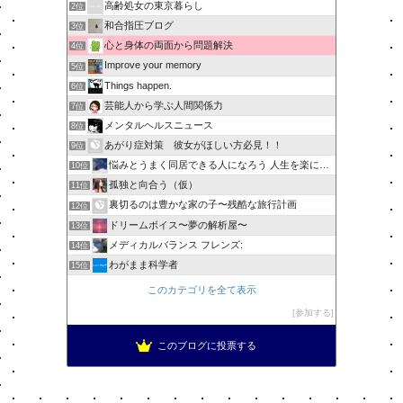
高齢処女の東京暮らし
2位
和合指圧ブログ
3位
心と身体の両面から問題解決
4位
Improve your memory
5位
Things happen.
6位
芸能人から学ぶ人間関係力
7位
メンタルヘルスニュース
8位
あがり症対策 彼女がほしい方必見！！
9位
悩みとうまく同居できる人になろう 人生を楽に生きる簡単な…
10位
孤独と向合う（仮）
11位
裏切るのは豊かな家の子〜残酷な旅行計画
12位
ドリームボイス〜夢の解析屋〜
13位
メディカルバランス フレンズ:
14位
わがまま科学者
15位
このカテゴリを全て表示
参加する
このブログに投票する