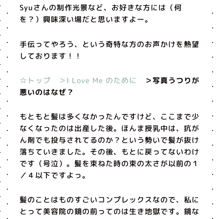
Syuさんの制作光景など、お好きな方には（何
を？）興味深い場だと思いますよー。
手伝ってやろう、という奇特な方のお声かけを熱望
しております！！
☆トップ
＞I Love Me のために
＞写真うつりが
悪いのはなぜ？
もともと髪は多くなかったんですけど、ここまで少
なくなったのは出産した後。ほんま授乳中は、抗が
ん剤でも投与されてるのか？という勢いで髪が抜け
落ちていきました。その後、もとに戻ってないわけ
です（号泣）。髪を束ねた時の束の太さが以前の１
／４以下ですよっ。
髪のことはものすごいコンプレックスなので、私に
とって美容院の鏡の前ってのは生き地獄です。鏡な