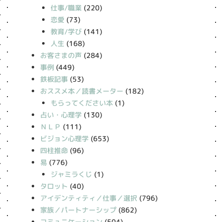
仕事/職業
(220)
恋愛
(73)
教育/学び
(141)
人生
(168)
お客さまの声
(284)
事例
(449)
鉄板記事
(53)
おススメ本／読書メーター
(182)
もらってください本
(1)
占い・心理学
(130)
ＮＬＰ
(111)
ビジョン心理学
(653)
四柱推命
(96)
易
(776)
ジャミラくじ
(1)
タロット
(40)
アイデンティティ／仕事／選択
(796)
家族／パートナーシップ
(862)
コミュニケーション
(504)