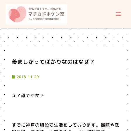
内
メ
容
イ
を
ス
ン
キ
ッ
メ
プ
ニ
羨ましがってばかりなのはなぜ？
ュ
2018-11-29
ー
え？母ですか？
すでに神戸の施設で生活をしております。掃除や洗