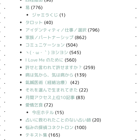
易
(776)
ジャミラくじ
(1)
タロット
(40)
アイデンティティ／仕事／選択
(796)
家族／パートナーシップ
(862)
コミュニケーション
(504)
丶(・ω・｀) ヨシヨシ
(545)
I Love Me のために
(560)
許せと言われて許せますか？
(259)
病は気から、気は病から
(139)
氣鍼医術（経絡治療）
(42)
それを選んで生まれてきた
(22)
月間アクセス上位10記事
(83)
愛情乞食
(72)
今庄ホテル
(15)
占いに救われたことのない占い師
(20)
悩みの探偵コネクトロン
(100)
テキスト集
(165)