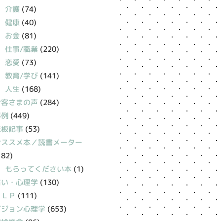
介護
(74)
健康
(40)
お金
(81)
仕事/職業
(220)
恋愛
(73)
教育/学び
(141)
人生
(168)
お客さまの声
(284)
事例
(449)
鉄板記事
(53)
おススメ本／読書メーター
182)
もらってください本
(1)
占い・心理学
(130)
ＮＬＰ
(111)
ビジョン心理学
(653)