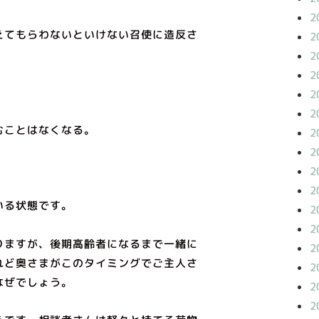
2
えてもらわないといけない召使に造反さ
2
2
2
2
2
むことはなくなる。
2
2
2
2
いる状態です。
2
2
りますが、後期高齢者になるまで一緒に
2
れど奥さまがこのタイミングでご主人さ
2
なぜでしょう。
2
2