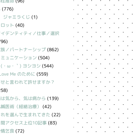
四柱推命
(96)
易
(776)
ジャミラくじ
(1)
タロット
(40)
アイデンティティ／仕事／選択
796)
家族／パートナーシップ
(862)
コミュニケーション
(504)
(・ω・｀) ヨシヨシ
(544)
 Love Me のために
(559)
許せと言われて許せますか？
258)
病は気から、気は病から
(139)
氣鍼医術（経絡治療）
(42)
それを選んで生まれてきた
(22)
月間アクセス上位10記事
(83)
愛情乞食
(72)