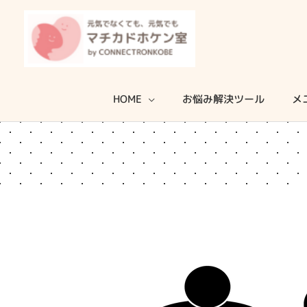
内
容
を
ス
キ
HOME
お悩み解決ツール
メ
ッ
プ