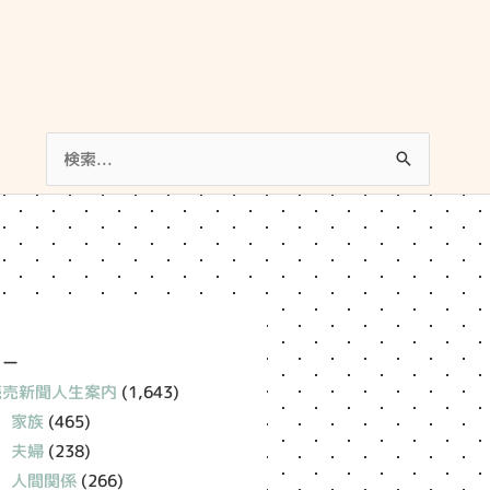
検
索
対
象:
リー
読売新聞人生案内
(1,643)
家族
(465)
夫婦
(238)
人間関係
(266)