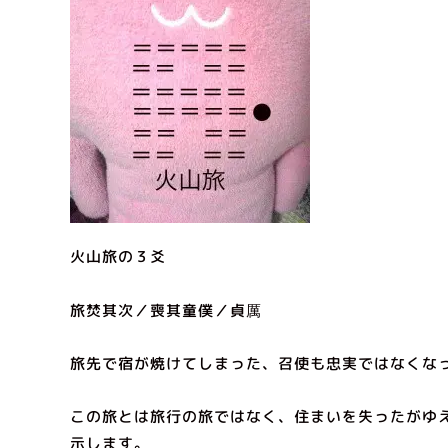
火山旅の３爻
旅焚其次／喪其童僕／貞厲
旅先で宿が焼けてしまった、召使も忠実ではなくな
この旅とは旅行の旅ではなく、住まいを失ったがゆ
示します。