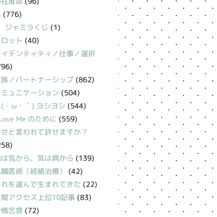
四柱推命
(96)
易
(776)
ジャミラくじ
(1)
タロット
(40)
アイデンティティ／仕事／選択
796)
家族／パートナーシップ
(862)
コミュニケーション
(504)
(・ω・｀) ヨシヨシ
(544)
 Love Me のために
(559)
許せと言われて許せますか？
258)
病は気から、気は病から
(139)
氣鍼医術（経絡治療）
(42)
それを選んで生まれてきた
(22)
月間アクセス上位10記事
(83)
愛情乞食
(72)