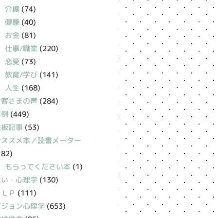
介護
(74)
健康
(40)
お金
(81)
仕事/職業
(220)
恋愛
(73)
教育/学び
(141)
人生
(168)
お客さまの声
(284)
事例
(449)
鉄板記事
(53)
おススメ本／読書メーター
182)
もらってください本
(1)
占い・心理学
(130)
ＮＬＰ
(111)
ビジョン心理学
(653)