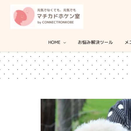
内
容
を
ス
キ
HOME
お悩み解決ツール
メ
ッ
プ