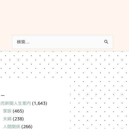
検
索
対
象:
リー
読売新聞人生案内
(1,643)
家族
(465)
夫婦
(238)
人間関係
(266)