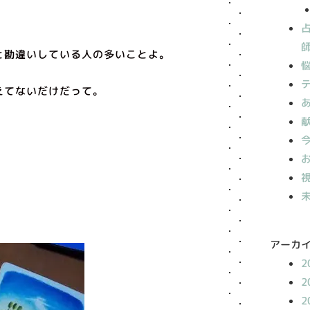
と勘違いしている人の多いことよ。
えてないだけだって。
アーカ
2
2
2