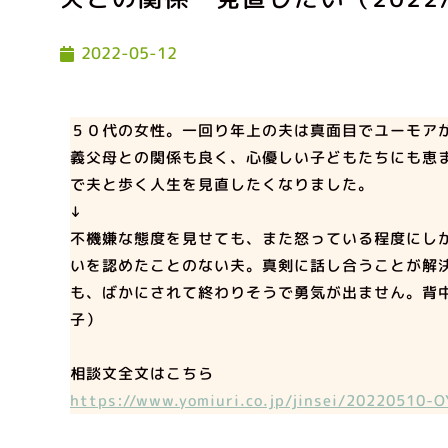
2022-05-12
５０代の女性。一回り年上の夫は真面目でユーモア
義父母との関係も良く、心優しい子どもたちにも恵
で夫と歩く人生を見直したくなりました。
↓
不機嫌な態度を見せても、また怒っている程度にし
いを認めたことのない夫。真剣に話し合うことが解
も、ばかにされて終わりそうで勇気が出ません。背
子）
相談文全文はこちら
https://www.yomiuri.co.jp/jinsei/20220510-