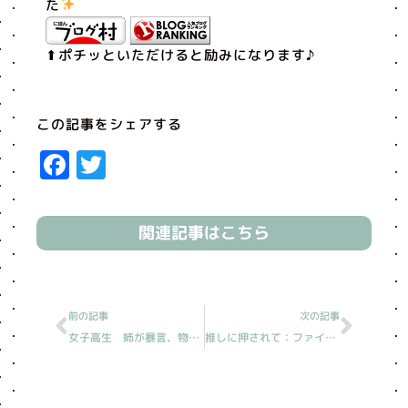
た
⬆︎ポチッといただけると励みになります♪
この記事をシェアする
Facebook
Twitter
関連記事はこちら
Prev
Next
前の記事
次の記事
女子高生 姉が暴言、物投げる［読売新聞人生案内2022/12/29分］
推しに押されて：ファイナル〜小田嶋隆センセの講評