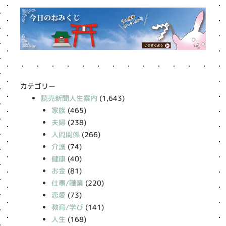
カテゴリー
読売新聞人生案内
(1,643)
家族
(465)
夫婦
(238)
人間関係
(266)
介護
(74)
健康
(40)
お金
(81)
仕事/職業
(220)
恋愛
(73)
教育/学び
(141)
人生
(168)