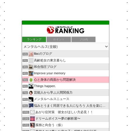
ランキング
ポイント
ブロ画
lilacのブログ
1位
高齢処女の東京暮らし
2位
和合指圧ブログ
3位
Improve your memory
4位
心と身体の両面から問題解決
5位
Things happen.
6位
芸能人から学ぶ人間関係力
7位
メンタルヘルスニュース
8位
悩みとうまく同居できる人になろう 人生を楽に生きる簡単な…
9位
あがり症対策 彼女がほしい方必見！！
10位
ドリームボイス〜夢の解析屋〜
11位
孤独と向合う（仮）
12位