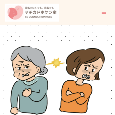
内
メ
容
イ
を
ス
ン
キ
ッ
メ
プ
ニ
ュ
ー