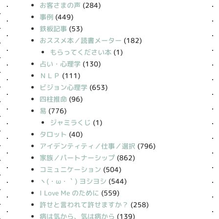
お客さまの声
(284)
事例
(449)
鉄板記事
(53)
おススメ本／読書メーター
(182)
もらってください本
(1)
占い・心理学
(130)
ＮＬＰ
(111)
ビジョン心理学
(653)
四柱推命
(96)
易
(776)
ジャミラくじ
(1)
タロット
(40)
アイデンティティ／仕事／選択
(796)
家族／パートナーシップ
(862)
コミュニケーション
(504)
丶(・ω・｀) ヨシヨシ
(544)
I Love Me のために
(559)
許せと言われて許せますか？
(258)
病は気から、気は病から
(139)