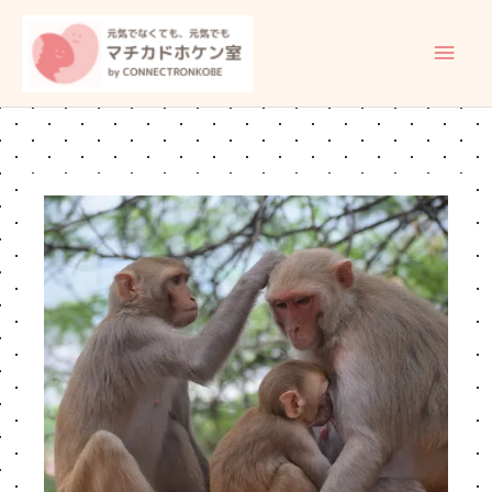
内
メ
容
イ
を
ス
ン
キ
ッ
メ
プ
ニ
ュ
ー