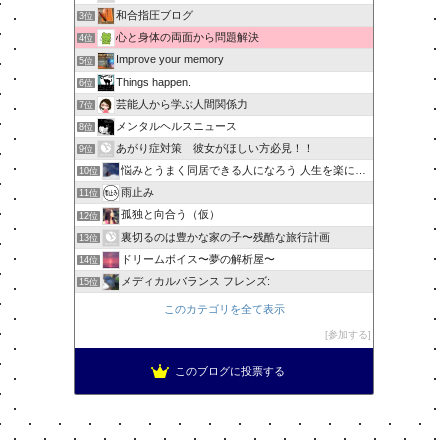
和合指圧ブログ
3位
心と身体の両面から問題解決
4位
Improve your memory
5位
Things happen.
6位
芸能人から学ぶ人間関係力
7位
メンタルヘルスニュース
8位
あがり症対策 彼女がほしい方必見！！
9位
悩みとうまく同居できる人になろう 人生を楽に生きる簡単な…
10位
雨止み
11位
孤独と向合う（仮）
12位
裏切るのは豊かな家の子〜残酷な旅行計画
13位
ドリームボイス〜夢の解析屋〜
14位
メディカルバランス フレンズ:
15位
このカテゴリを全て表示
参加する
このブログに投票する