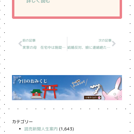
詳しく読む
Prev
Next
前の記事
次の記事
実家の母 在宅中は施錠せず［読売新聞人生案内/20230224分］
結婚反対、娘に連絡絶たれた［読売新聞人生案内/20230226分］
カテゴリー
読売新聞人生案内
(1,643)