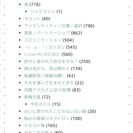
易
(776)
ジャミラくじ
(1)
タロット
(40)
アイデンティティ／仕事／選択
(796)
家族／パートナーシップ
(862)
コミュニケーション
(504)
丶(・ω・｀) ヨシヨシ
(545)
I Love Me のために
(560)
許せと言われて許せますか？
(259)
病は気から、気は病から
(139)
氣鍼医術（経絡治療）
(42)
それを選んで生まれてきた
(22)
月間アクセス上位10記事
(83)
愛情乞食
(72)
今庄ホテル
(15)
占いに救われたことのない占い師
(20)
悩みの探偵コネクトロン
(100)
テキスト集
(165)
あれこれお答え
(60)