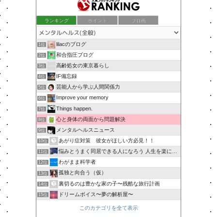
ランキング
ポイント
ブロ画
lilacのブログ
1位
和合指圧ブログ
2位
高齢処女の東京暮らし
3位
IF備忘録
4位
芸能人から学ぶ人間関係力
5位
Improve your memory
6位
Things happen.
7位
心と身体の両面から問題解決
8位
メンタルヘルスニュース
9位
あがり症対策 彼女がほしい方必見！！
10位
悩みとうまく同居できる人になろう 人生を楽に生きる簡単な…
11位
わがまま科学者
12位
孤独と向合う（仮）
13位
裏切るのは豊かな家の子〜残酷な旅行計画
14位
ドリームボイス〜夢の解析屋〜
15位
このカテゴリを全て表示