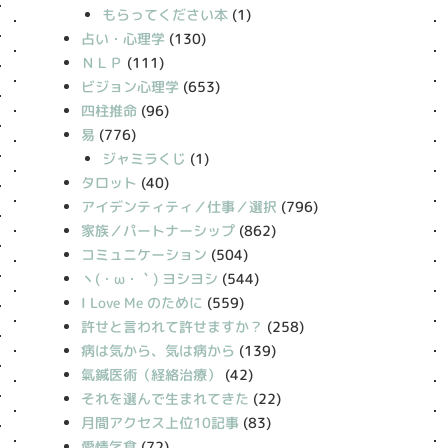
もらってください本
(1)
占い・心理学
(130)
ＮＬＰ
(111)
ビジョン心理学
(653)
四柱推命
(96)
易
(776)
ジャミラくじ
(1)
タロット
(40)
アイデンティティ／仕事／選択
(796)
家族／パートナーシップ
(862)
コミュニケーション
(504)
丶(・ω・｀) ヨシヨシ
(544)
I Love Me のために
(559)
許せと言われて許せますか？
(258)
病は気から、気は病から
(139)
氣鍼医術（経絡治療）
(42)
それを選んで生まれてきた
(22)
月間アクセス上位10記事
(83)
愛情乞食
(72)