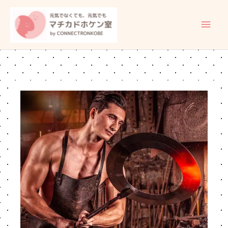
内
メ
容
イ
を
ス
ン
キ
ッ
メ
プ
ニ
ュ
ー