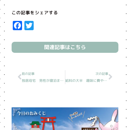
この記事をシェアする
Facebook
Twitter
関連記事はこちら
Prev
Next
前の記事
次の記事
独居母宅 男性が寝泊まり［読売新聞人生案内/20230924分］
給料の大半 趣味に費やす長男［読売新聞人生案内/20230926分］