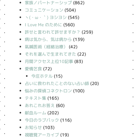
家族／パートナーシップ
(862)
コミュニケーション
(504)
丶(・ω・｀) ヨシヨシ
(545)
I Love Me のために
(560)
許せと言われて許せますか？
(259)
病は気から、気は病から
(139)
氣鍼医術（経絡治療）
(42)
それを選んで生まれてきた
(22)
月間アクセス上位10記事
(83)
愛情乞食
(72)
今庄ホテル
(15)
占いに救われたことのない占い師
(20)
悩みの探偵コネクトロン
(100)
テキスト集
(165)
あれこれお答え
(60)
献血ルーム
(202)
今日のラブパック
(116)
お知らせ
(103)
視聴覚アーカイブ
(19)