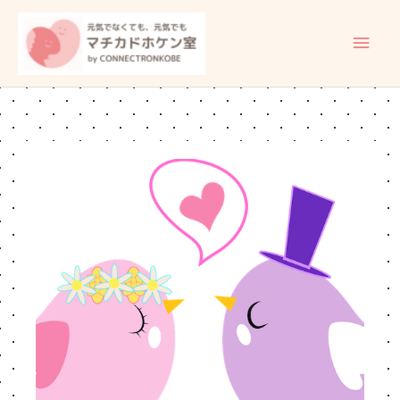
内
メ
容
イ
を
ス
ン
キ
ッ
メ
プ
ニ
ュ
ー