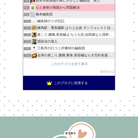
熊本市新屋敷の体にやさしい鍼灸院 実三
7位
心と身体の両面から問題解決
8位
橋本鍼灸院
9位
鍼灸師のツボ日記
10位
練馬駅・豊島園駅 はりとお灸 サンフォレスト治療院ブログ
11位
肩こり,腰痛,美容鍼,むちうち症,自賠責なら清和針灸接骨院
12位
望診法の達人
13位
三島市の口コミ評価NO1鍼灸院
14位
会津の肩こり,腰痛,整体,美容鍼なら大竹針灸接骨院
15位
このカテゴリを全て表示
参加する
このブログに投票する