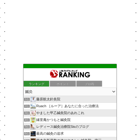
ランキング
ポイント
ブロ画
藤原航太針灸院
1位
Ruach ［ルーア］あなたに合った治療法
2位
やました甲乙鍼灸院のあれこれ
3位
縁里庵かつもと鍼灸院
4位
レディース鍼灸治療院Sisのブログ
5位
最高の鍼灸の追求
6位