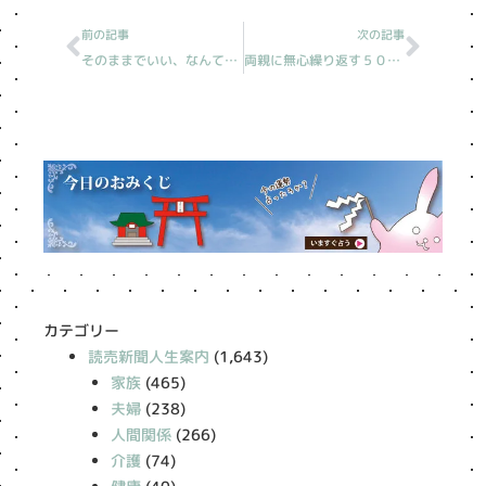
前の記事
次の記事
そのままでいい、なんて言ってない
両親に無心繰り返す５０代兄［読売新聞人生案内/20230928分］
カテゴリー
読売新聞人生案内
(1,643)
家族
(465)
夫婦
(238)
人間関係
(266)
介護
(74)