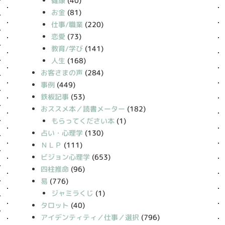
健康
(40)
お金
(81)
仕事/職業
(220)
恋愛
(73)
教育/学び
(141)
人生
(168)
お客さまの声
(284)
事例
(449)
鉄板記事
(53)
おススメ本／読書メーター
(182)
もらってください本
(1)
占い・心理学
(130)
ＮＬＰ
(111)
ビジョン心理学
(653)
四柱推命
(96)
易
(776)
ジャミラくじ
(1)
タロット
(40)
アイデンティティ／仕事／選択
(796)