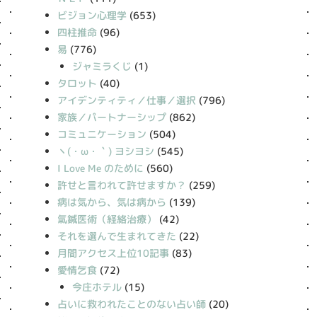
ビジョン心理学
(653)
四柱推命
(96)
易
(776)
ジャミラくじ
(1)
タロット
(40)
アイデンティティ／仕事／選択
(796)
家族／パートナーシップ
(862)
コミュニケーション
(504)
丶(・ω・｀) ヨシヨシ
(545)
I Love Me のために
(560)
許せと言われて許せますか？
(259)
病は気から、気は病から
(139)
氣鍼医術（経絡治療）
(42)
それを選んで生まれてきた
(22)
月間アクセス上位10記事
(83)
愛情乞食
(72)
今庄ホテル
(15)
占いに救われたことのない占い師
(20)