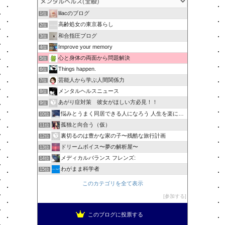
lilacのブログ
1位
高齢処女の東京暮らし
2位
和合指圧ブログ
3位
Improve your memory
4位
心と身体の両面から問題解決
5位
Things happen.
6位
芸能人から学ぶ人間関係力
7位
メンタルヘルスニュース
8位
あがり症対策 彼女がほしい方必見！！
9位
悩みとうまく同居できる人になろう 人生を楽に生きる簡単な…
10位
孤独と向合う（仮）
11位
裏切るのは豊かな家の子〜残酷な旅行計画
12位
ドリームボイス〜夢の解析屋〜
13位
メディカルバランス フレンズ:
14位
わがまま科学者
15位
このカテゴリを全て表示
参加する
このブログに投票する