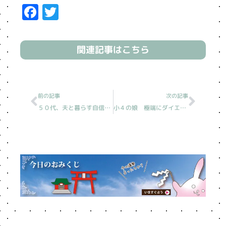
Facebook
Twitter
関連記事はこちら
Prev
Next
前の記事
次の記事
５０代、夫と暮らす自信ない［読売新聞人生案内/20231011分］
小４の娘 極端にダイエット［読売新聞人生案内/20231013分］