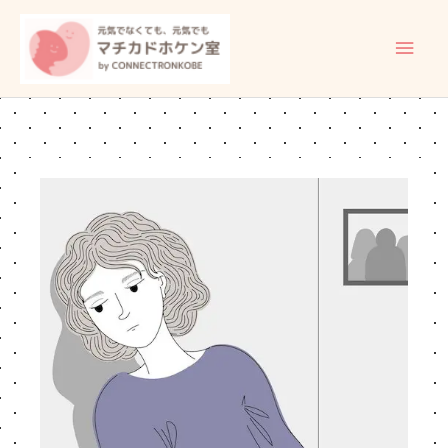
内
メ
容
イ
を
ス
ン
キ
ッ
メ
プ
ニ
ュ
ー