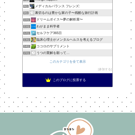
メディカルバランス フレンズ:
8位
裏切るのは豊かな家の子〜残酷な旅行計画
9位
ドリームボイス〜夢の解析屋〜
10位
わがまま科学者
11位
セルフケア365日
12位
臨床心理士がメンタルヘルスを考えるブログ
13位
ココロのサプリメント
14位
うつの寛解を願って…
15位
このカテゴリを全て表示
参加する
このブログに投票する