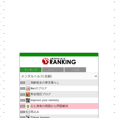
ランキング
ポイント
ブロ画
高齢処女の東京暮らし
1位
lilacのブログ
2位
和合指圧ブログ
3位
Improve your memory
4位
心と身体の両面から問題解決
5位
雨止み
6位
Things happen.
7位