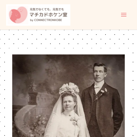
内
メ
容
イ
を
ス
ン
キ
ッ
メ
プ
ニ
ュ
ー