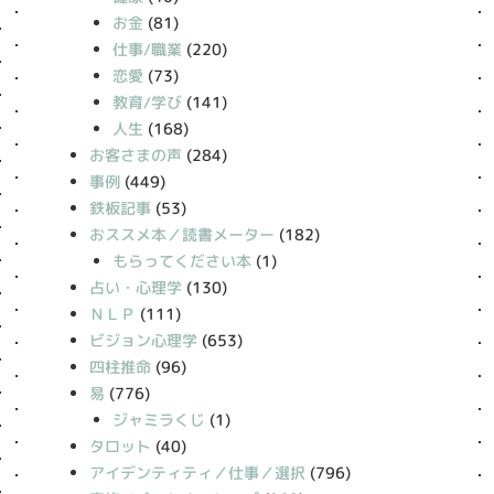
お金
(81)
仕事/職業
(220)
恋愛
(73)
教育/学び
(141)
人生
(168)
お客さまの声
(284)
事例
(449)
鉄板記事
(53)
おススメ本／読書メーター
(182)
もらってください本
(1)
占い・心理学
(130)
ＮＬＰ
(111)
ビジョン心理学
(653)
四柱推命
(96)
易
(776)
ジャミラくじ
(1)
タロット
(40)
アイデンティティ／仕事／選択
(796)