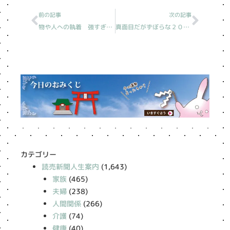
前の記事
次の記事
物や人への執着 強すぎる［読売新聞人生案内］
真面目だがずぼらな２０代息子［読売新聞人生案内］
カテゴリー
読売新聞人生案内
(1,643)
家族
(465)
夫婦
(238)
人間関係
(266)
介護
(74)
健康
(40)