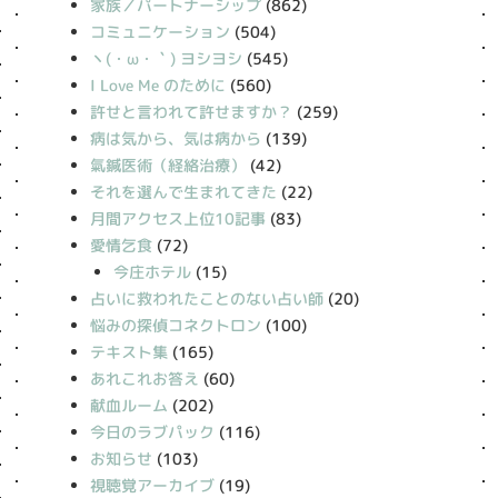
家族／パートナーシップ
(862)
コミュニケーション
(504)
丶(・ω・｀) ヨシヨシ
(545)
I Love Me のために
(560)
許せと言われて許せますか？
(259)
病は気から、気は病から
(139)
氣鍼医術（経絡治療）
(42)
それを選んで生まれてきた
(22)
月間アクセス上位10記事
(83)
愛情乞食
(72)
今庄ホテル
(15)
占いに救われたことのない占い師
(20)
悩みの探偵コネクトロン
(100)
テキスト集
(165)
あれこれお答え
(60)
献血ルーム
(202)
今日のラブパック
(116)
お知らせ
(103)
視聴覚アーカイブ
(19)