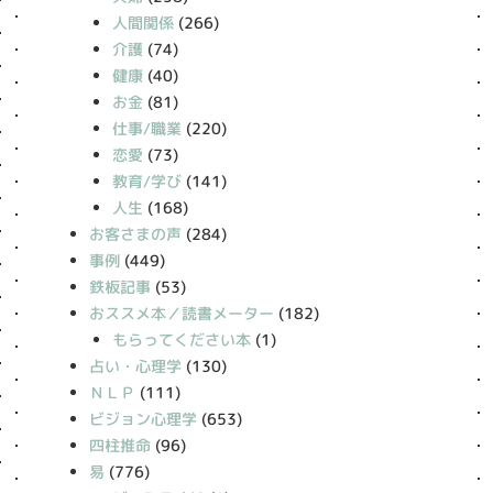
人間関係
(266)
介護
(74)
健康
(40)
お金
(81)
仕事/職業
(220)
恋愛
(73)
教育/学び
(141)
人生
(168)
お客さまの声
(284)
事例
(449)
鉄板記事
(53)
おススメ本／読書メーター
(182)
もらってください本
(1)
占い・心理学
(130)
ＮＬＰ
(111)
ビジョン心理学
(653)
四柱推命
(96)
易
(776)