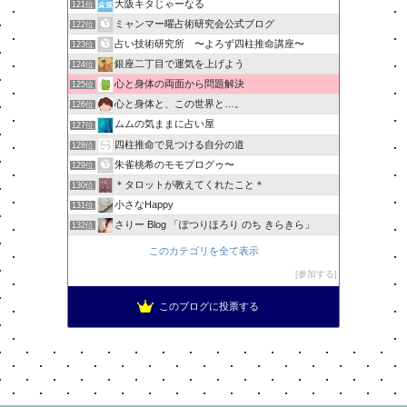
大阪キタじゃーなる
121位
ミャンマー曜占術研究会公式ブログ
122位
占い技術研究所 〜よろず四柱推命講座〜
123位
銀座二丁目で運気を上げよう
124位
心と身体の両面から問題解決
125位
心と身体と、この世界と…。
126位
ムムの気ままに占い屋
127位
四柱推命で見つける自分の道
128位
朱雀桃希のモモプログゥ〜
129位
＊タロットが教えてくれたこと＊
130位
小さなHappy
131位
さりー Blog 「ぽつりほろり のち きらきら」
132位
このカテゴリを全て表示
参加する
このブログに投票する