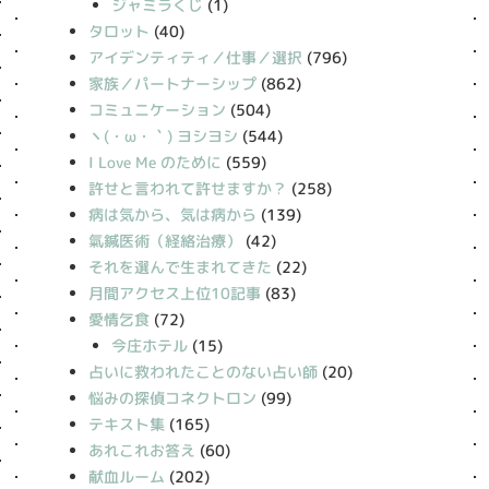
ジャミラくじ
(1)
タロット
(40)
アイデンティティ／仕事／選択
(796)
家族／パートナーシップ
(862)
コミュニケーション
(504)
丶(・ω・｀) ヨシヨシ
(544)
I Love Me のために
(559)
許せと言われて許せますか？
(258)
病は気から、気は病から
(139)
氣鍼医術（経絡治療）
(42)
それを選んで生まれてきた
(22)
月間アクセス上位10記事
(83)
愛情乞食
(72)
今庄ホテル
(15)
占いに救われたことのない占い師
(20)
悩みの探偵コネクトロン
(99)
テキスト集
(165)
あれこれお答え
(60)
献血ルーム
(202)