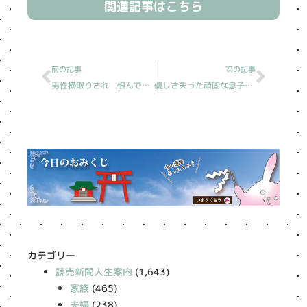
関連記事はこちら
Prev
Next
前の記事
次の記事
男性横取りされ 恨んで３０年［読売新聞人生案内］
優しさ失った頑固な息子［読売新聞人生案内］
カテゴリー
読売新聞人生案内
(1,643)
家族
(465)
夫婦
(238)