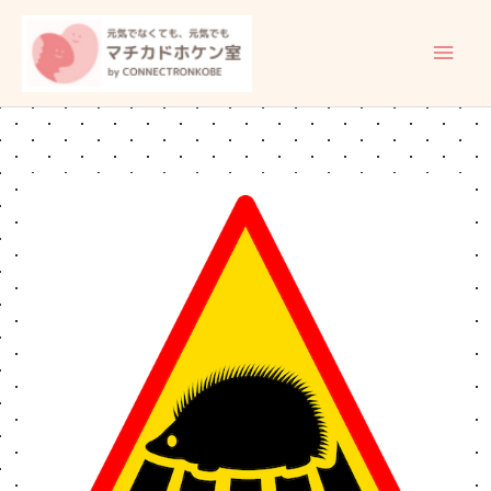
内
メ
容
イ
を
ス
ン
キ
ッ
メ
プ
ニ
ュ
ー