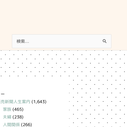
検
索
対
象:
リー
読売新聞人生案内
(1,643)
家族
(465)
夫婦
(238)
人間関係
(266)