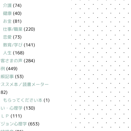
介護
(74)
健康
(40)
お金
(81)
仕事/職業
(220)
恋愛
(73)
教育/学び
(141)
人生
(168)
お客さまの声
(284)
事例
(449)
鉄板記事
(53)
おススメ本／読書メーター
182)
もらってください本
(1)
占い・心理学
(130)
ＮＬＰ
(111)
ビジョン心理学
(653)