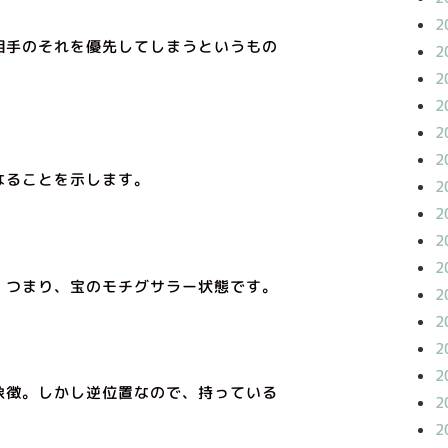
2
り、相手のそれを優先してしまうというもの
2
2
2
2
2
なることを示します。
2
2
2
2
。つまり、宝のモチグサラー状態です。
2
2
2
2
象徴。しかし逆位置なので、持っている
2
2