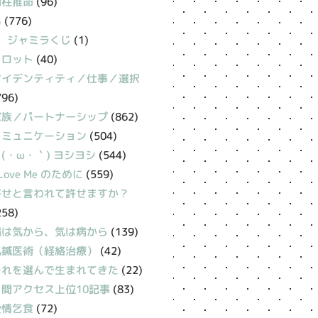
四柱推命
(96)
易
(776)
ジャミラくじ
(1)
タロット
(40)
アイデンティティ／仕事／選択
796)
家族／パートナーシップ
(862)
コミュニケーション
(504)
(・ω・｀) ヨシヨシ
(544)
 Love Me のために
(559)
許せと言われて許せますか？
258)
病は気から、気は病から
(139)
氣鍼医術（経絡治療）
(42)
それを選んで生まれてきた
(22)
月間アクセス上位10記事
(83)
愛情乞食
(72)