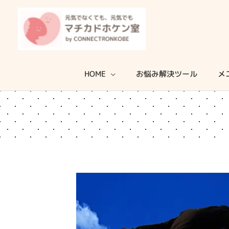
内
容
を
ス
キ
HOME
お悩み解決ツール
メ
ッ
プ