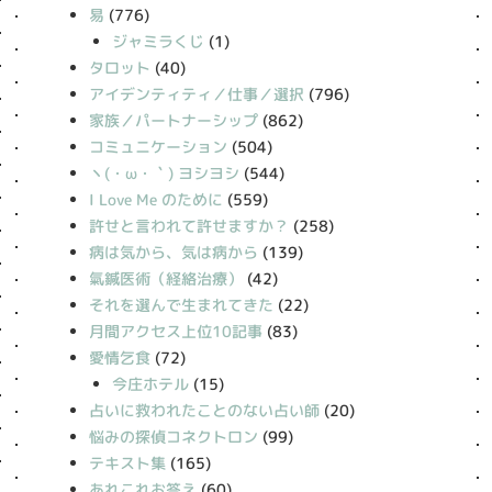
易
(776)
ジャミラくじ
(1)
タロット
(40)
アイデンティティ／仕事／選択
(796)
家族／パートナーシップ
(862)
コミュニケーション
(504)
丶(・ω・｀) ヨシヨシ
(544)
I Love Me のために
(559)
許せと言われて許せますか？
(258)
病は気から、気は病から
(139)
氣鍼医術（経絡治療）
(42)
それを選んで生まれてきた
(22)
月間アクセス上位10記事
(83)
愛情乞食
(72)
今庄ホテル
(15)
占いに救われたことのない占い師
(20)
悩みの探偵コネクトロン
(99)
テキスト集
(165)
あれこれお答え
(60)