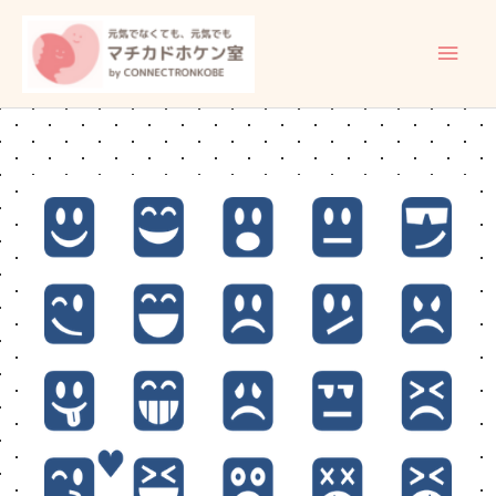
内
メ
容
イ
を
ス
ン
キ
ッ
メ
プ
ニ
ュ
ー