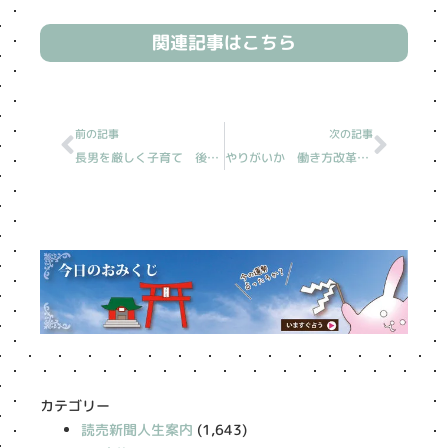
関連記事はこちら
Prev
Next
前の記事
次の記事
長男を厳しく子育て 後悔［読売新聞人生案内］
やりがいか 働き方改革か［読売新聞人生案内］
カテゴリー
読売新聞人生案内
(1,643)