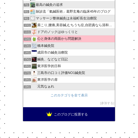
最高の鍼灸の追求
7位
脉診流「氣鍼医術」葛野玄庵の臨床45年のブログ
8位
マッサージ整体鍼灸は永福町長生治療院
9位
肩こり,腰痛,美容鍼,むちうち症,自賠責なら清和針灸接骨院
10位
ドアのノックはゆっくりと
11位
心と身体の両面から問題解決
12位
橋本鍼灸院
13位
成田市の鍼灸治療院
14位
鍼灸、などなど日記
15位
東洋医学的日和
16位
三島市の口コミ評価NO1鍼灸院
17位
東洋医学の扉
18位
元気なぁれ
19位
このカテゴリを全て表示
参加する
このブログに投票する