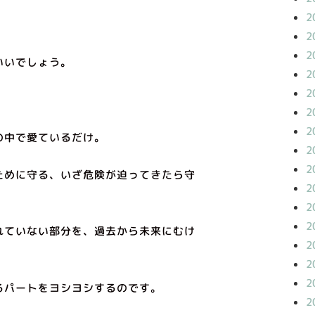
2
2
2
いいでしょう。
2
2
2
2
の中で愛ているだけ。
2
2
ために守る、いざ危険が迫ってきたら守
2
2
2
れていない部分を、過去から未来にむけ
2
2
2
るパートをヨシヨシするのです。
2