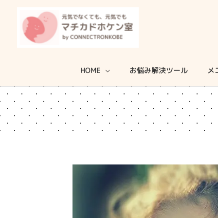
内
容
を
ス
キ
HOME
お悩み解決ツール
メ
ッ
プ