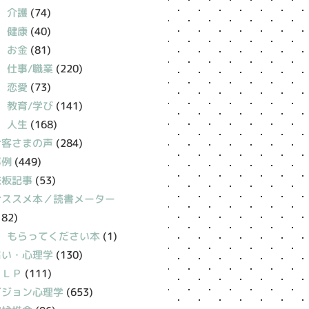
介護
(74)
健康
(40)
お金
(81)
仕事/職業
(220)
恋愛
(73)
教育/学び
(141)
人生
(168)
お客さまの声
(284)
事例
(449)
鉄板記事
(53)
おススメ本／読書メーター
182)
もらってください本
(1)
占い・心理学
(130)
ＮＬＰ
(111)
ビジョン心理学
(653)