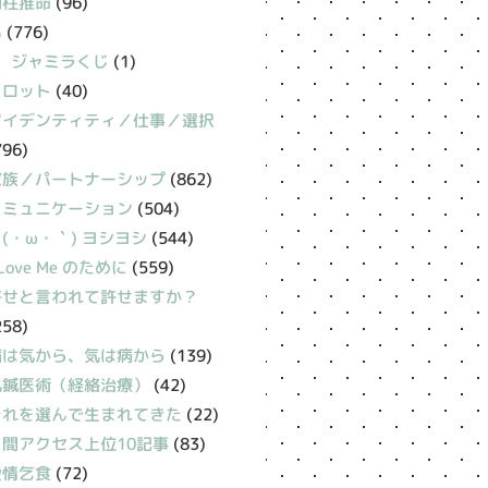
四柱推命
(96)
易
(776)
ジャミラくじ
(1)
タロット
(40)
アイデンティティ／仕事／選択
796)
家族／パートナーシップ
(862)
コミュニケーション
(504)
(・ω・｀) ヨシヨシ
(544)
 Love Me のために
(559)
許せと言われて許せますか？
258)
病は気から、気は病から
(139)
氣鍼医術（経絡治療）
(42)
それを選んで生まれてきた
(22)
月間アクセス上位10記事
(83)
愛情乞食
(72)