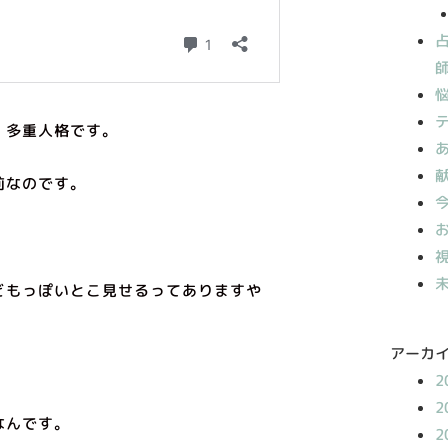
、多重人格です。
前なのです。
どもっぽいとこ見せるってありますや
アーカ
。
2
2
なんです。
2