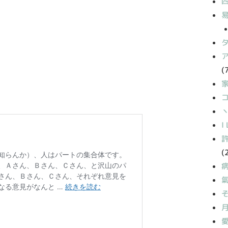
(
丶
I
(