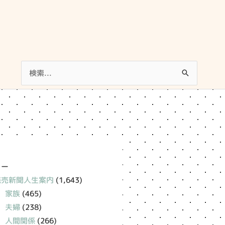
検
索
対
象:
リー
読売新聞人生案内
(1,643)
家族
(465)
夫婦
(238)
人間関係
(266)