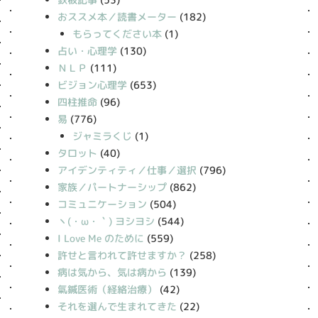
おススメ本／読書メーター
(182)
もらってください本
(1)
占い・心理学
(130)
ＮＬＰ
(111)
ビジョン心理学
(653)
四柱推命
(96)
易
(776)
ジャミラくじ
(1)
タロット
(40)
アイデンティティ／仕事／選択
(796)
家族／パートナーシップ
(862)
コミュニケーション
(504)
丶(・ω・｀) ヨシヨシ
(544)
I Love Me のために
(559)
許せと言われて許せますか？
(258)
病は気から、気は病から
(139)
氣鍼医術（経絡治療）
(42)
それを選んで生まれてきた
(22)