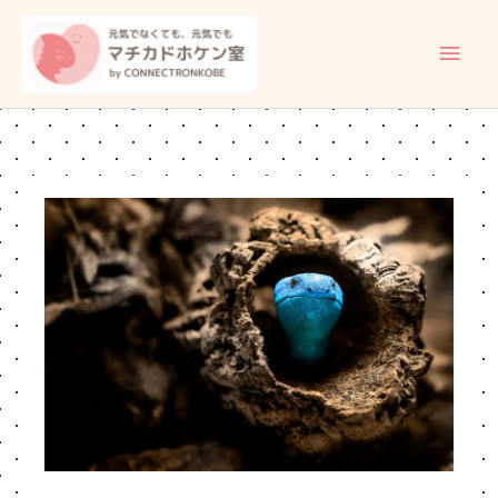
内
メ
容
イ
を
ス
ン
キ
ッ
メ
プ
ニ
ュ
ー