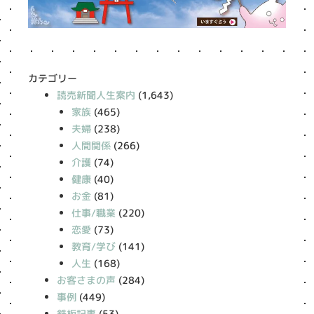
カテゴリー
読売新聞人生案内
(1,643)
家族
(465)
夫婦
(238)
人間関係
(266)
介護
(74)
健康
(40)
お金
(81)
仕事/職業
(220)
恋愛
(73)
教育/学び
(141)
人生
(168)
お客さまの声
(284)
事例
(449)
鉄板記事
(53)