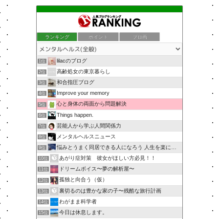
ランキング
ポイント
ブロ画
lilacのブログ
1位
高齢処女の東京暮らし
2位
和合指圧ブログ
3位
Improve your memory
4位
心と身体の両面から問題解決
5位
Things happen.
6位
芸能人から学ぶ人間関係力
7位
メンタルヘルスニュース
8位
悩みとうまく同居できる人になろう 人生を楽に生きる簡単な…
9位
あがり症対策 彼女がほしい方必見！！
10位
ドリームボイス〜夢の解析屋〜
11位
孤独と向合う（仮）
12位
裏切るのは豊かな家の子〜残酷な旅行計画
13位
わがまま科学者
14位
今日は休息します。
15位