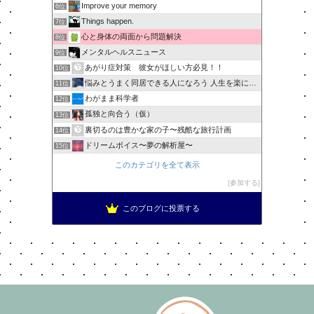
Improve your memory
6位
Things happen.
7位
心と身体の両面から問題解決
8位
メンタルヘルスニュース
9位
あがり症対策 彼女がほしい方必見！！
10位
悩みとうまく同居できる人になろう 人生を楽に生きる簡単な…
11位
わがまま科学者
12位
孤独と向合う（仮）
13位
裏切るのは豊かな家の子〜残酷な旅行計画
14位
ドリームボイス〜夢の解析屋〜
15位
このカテゴリを全て表示
参加する
このブログに投票する