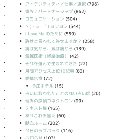
アイデンティティ／仕事／選択
(796)
家族／パートナーシップ
(862)
コミュニケーション
(504)
丶(・ω・｀) ヨシヨシ
(544)
I Love Me のために
(559)
許せと言われて許せますか？
(258)
病は気から、気は病から
(139)
氣鍼医術（経絡治療）
(42)
それを選んで生まれてきた
(22)
月間アクセス上位10記事
(83)
愛情乞食
(72)
今庄ホテル
(15)
占いに救われたことのない占い師
(20)
悩みの探偵コネクトロン
(99)
テキスト集
(165)
あれこれお答え
(60)
献血ルーム
(202)
今日のラブパック
(116)
お知らせ
(103)