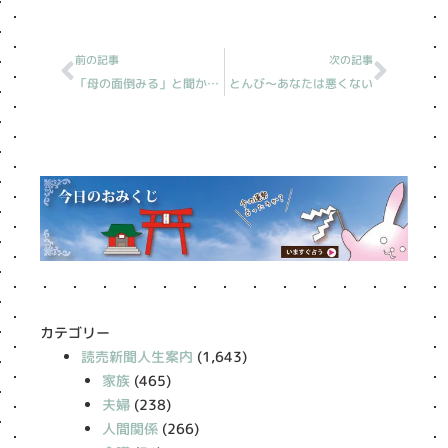
Prev
Next
前の記事
次の記事
「母の面倒みる」と聞かぬ兄［読売新聞人生案内］
とんび〜あなたは悪くない
カテゴリー
読売新聞人生案内
(1,643)
家族
(465)
夫婦
(238)
人間関係
(266)