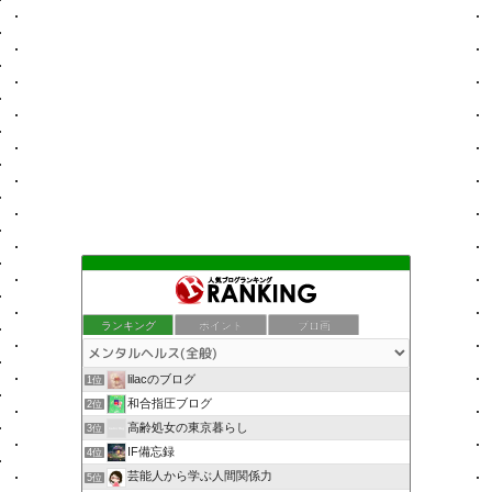
ランキング
ポイント
ブロ画
lilacのブログ
1位
和合指圧ブログ
2位
高齢処女の東京暮らし
3位
IF備忘録
4位
芸能人から学ぶ人間関係力
5位