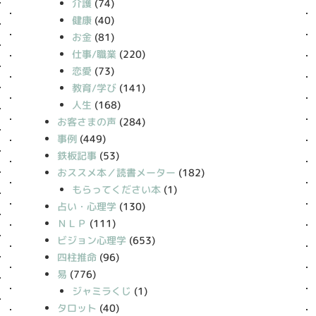
介護
(74)
健康
(40)
お金
(81)
仕事/職業
(220)
恋愛
(73)
教育/学び
(141)
人生
(168)
お客さまの声
(284)
事例
(449)
鉄板記事
(53)
おススメ本／読書メーター
(182)
もらってください本
(1)
占い・心理学
(130)
ＮＬＰ
(111)
ビジョン心理学
(653)
四柱推命
(96)
易
(776)
ジャミラくじ
(1)
タロット
(40)