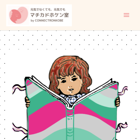
内
メ
容
イ
を
ス
ン
キ
ッ
メ
プ
ニ
ュ
ー