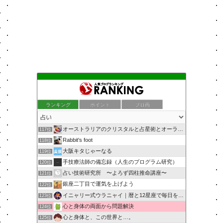
ランキング
ポイント
ブロ画
オーストラリアのクリスタルと占星術とオーラソーマのショップ
117位
Rabbit's foot
118位
大阪キタじゃーなる
119位
手技療法師の備忘録（人生のプログラム研究）
120位
占い技術研究所 〜よろず四柱推命講座〜
121位
銀座二丁目で運気を上げよう
122位
イニャリー式ウラニャイ｜暦と12星座で毎日を開運ニャン
123位
心と身体の両面から問題解決
124位
心と身体と、この世界と…。
125位