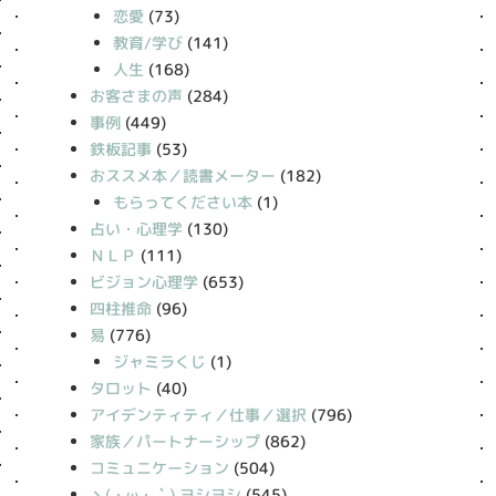
恋愛
(73)
教育/学び
(141)
人生
(168)
お客さまの声
(284)
事例
(449)
鉄板記事
(53)
おススメ本／読書メーター
(182)
もらってください本
(1)
占い・心理学
(130)
ＮＬＰ
(111)
ビジョン心理学
(653)
四柱推命
(96)
易
(776)
ジャミラくじ
(1)
タロット
(40)
アイデンティティ／仕事／選択
(796)
家族／パートナーシップ
(862)
コミュニケーション
(504)
丶(・ω・｀) ヨシヨシ
(545)