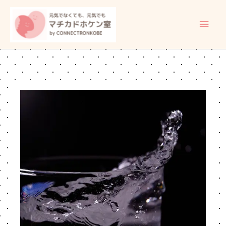
内
メ
容
イ
を
ス
ン
キ
ッ
メ
プ
ニ
ュ
ー