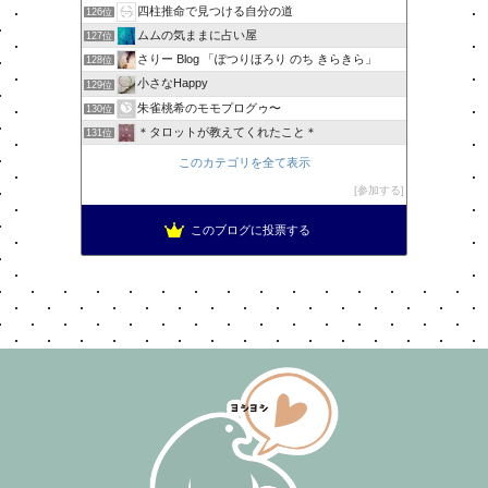
四柱推命で見つける自分の道
126位
ムムの気ままに占い屋
127位
さりー Blog 「ぽつりほろり のち きらきら」
128位
小さなHappy
129位
朱雀桃希のモモプログゥ〜
130位
＊タロットが教えてくれたこと＊
131位
このカテゴリを全て表示
参加する
このブログに投票する