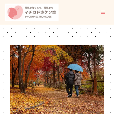
内
メ
容
イ
を
ス
ン
キ
ッ
メ
プ
ニ
ュ
ー