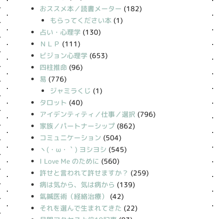
おススメ本／読書メーター
(182)
もらってください本
(1)
占い・心理学
(130)
ＮＬＰ
(111)
ビジョン心理学
(653)
四柱推命
(96)
易
(776)
ジャミラくじ
(1)
タロット
(40)
アイデンティティ／仕事／選択
(796)
家族／パートナーシップ
(862)
コミュニケーション
(504)
丶(・ω・｀) ヨシヨシ
(545)
I Love Me のために
(560)
許せと言われて許せますか？
(259)
病は気から、気は病から
(139)
氣鍼医術（経絡治療）
(42)
それを選んで生まれてきた
(22)