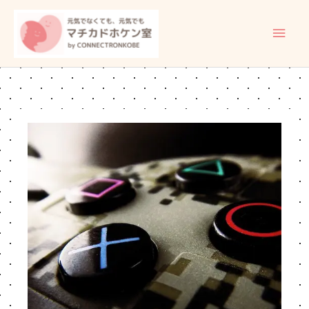
内
メ
容
イ
を
ス
ン
キ
ッ
メ
プ
ニ
ュ
ー