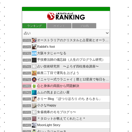
ランキング
ポイント
ブロ画
オーストラリアのクリスタルと占星術とオーラソーマのショップ
121位
Rabbit's foot
122位
大阪キタじゃーなる
123位
手技療法師の備忘録（人生のプログラム研究）
124位
占い技術研究所 〜よろず四柱推命講座〜
125位
銀座二丁目で運気を上げよう
126位
イニャリー式ウラニャイ｜暦と12星座で毎日を開運ニャン
127位
心と身体の両面から問題解決
128位
ムムの気ままに占い屋
129位
さりー Blog 「ぽつりほろり のち きらきら」
130位
小さなHappy
131位
朱雀桃希のモモプログゥ〜
132位
＊タロットが教えてくれたこと＊
133位
MoonLight Story
134位
占い・ラジャリーネ
135位