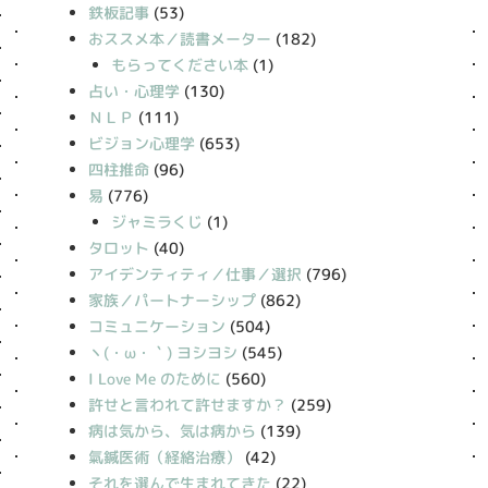
鉄板記事
(53)
おススメ本／読書メーター
(182)
もらってください本
(1)
占い・心理学
(130)
ＮＬＰ
(111)
ビジョン心理学
(653)
四柱推命
(96)
易
(776)
ジャミラくじ
(1)
タロット
(40)
アイデンティティ／仕事／選択
(796)
家族／パートナーシップ
(862)
コミュニケーション
(504)
丶(・ω・｀) ヨシヨシ
(545)
I Love Me のために
(560)
許せと言われて許せますか？
(259)
病は気から、気は病から
(139)
氣鍼医術（経絡治療）
(42)
それを選んで生まれてきた
(22)