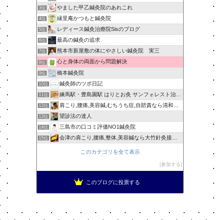
やました甲乙鍼灸院のあれこれ
3位
縁里庵かつもと鍼灸院
4位
レディース鍼灸治療院Sisのブログ
5位
最高の鍼灸の追求
6位
熊本市新屋敷の体にやさしい鍼灸院 実三
7位
心と身体の両面から問題解決
8位
橋本鍼灸院
9位
鍼灸師のツボ日記
10位
練馬駅・豊島園駅 はりとお灸 サンフォレスト治療院ブログ
11位
肩こり,腰痛,美容鍼,むちうち症,自賠責なら清和針灸接骨院
12位
望診法の達人
13位
三島市の口コミ評価NO1鍼灸院
14位
会津の肩こり,腰痛,整体,美容鍼なら大竹針灸接骨院
15位
このカテゴリを全て表示
参加する
このブログに投票する