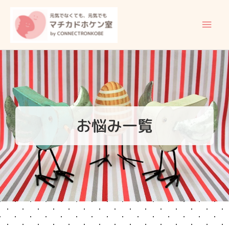
内
メ
容
イ
を
ス
ン
キ
ッ
メ
プ
ニ
ュ
お悩み一覧
ー