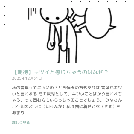
ペ
ペ
ペ
ペ
ペ
ー
ー
ー
ー
ー
ジ
ジ
ジ
ジ
ジ
【期待】キツイと感じちゃうのはなぜ？
2025年12月31日
私の言葉ってキツいの？とお悩みの方もあれば 言葉がキツ
いと言われる その反対として、キツいことばかり言われち
ゃう、って凹む方もいらっしゃることでしょう。 みなさん
ご存知のように（知らんか）私は歯に着せる衣（きぬ）を
あまり
詳しく見る