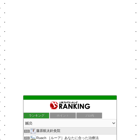
ランキング
ポイント
ブロ画
藤原航太針灸院
1位
Ruach ［ルーア］あなたに合った治療法
2位