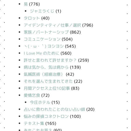
易
(776)
ジャミラくじ
(1)
タロット
(40)
アイデンティティ／仕事／選択
(796)
家族／パートナーシップ
(862)
コミュニケーション
(504)
丶(・ω・｀) ヨシヨシ
(545)
I Love Me のために
(560)
許せと言われて許せますか？
(259)
病は気から、気は病から
(139)
氣鍼医術（経絡治療）
(42)
それを選んで生まれてきた
(22)
月間アクセス上位10記事
(83)
愛情乞食
(72)
今庄ホテル
(15)
占いに救われたことのない占い師
(20)
悩みの探偵コネクトロン
(100)
テキスト集
(165)
あれこれお答え
(60)