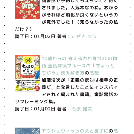
図書館で予約したらえらいこと待た
されました。人気本なのね。おかゆ
がそれほど消化が良くないというの
が意外でした！（知らなかったの私
だけ？）
読了日：01月02日 著者：
こざき ゆう
10歳からの 考える力が育つ20の物
語 童話探偵ブルースの「ちょっと
ちがう」読み解き方
の
感想
加藤浩次が「正義の反対は相手の正
義だ」と発言したことにインスパイ
アされて編まれた書籍。童話寓話の
リフレーミング集。
読了日：01月02日 著者：
石原 健次
アウシュヴィッツの父と息子に
の
感