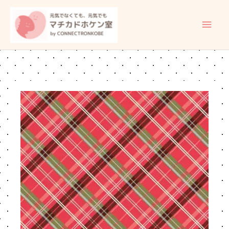
内
メ
容
イ
を
ス
ン
キ
ッ
メ
プ
ニ
ュ
ー