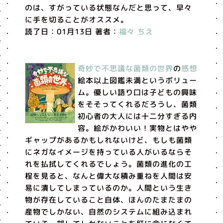
のは、すがっている状態なんだと思って、早々
に手を切ることがオススメ。
読了日：01月13日 著者：
福々 ちえ
奇妙で不思議な菌類の世界
の
感想
絵本以上図鑑未満というボリュー
ム。優しい語り口は子どもの興味
をそそってくれるだろうし、菌類
初心者の大人には十二分すぎる内
容。絵がかわいい！実物とはやや
ギャップがあるかもしれないけど、もしも菌類
にネガなイメージを持っている人がいるならそ
れを払拭してくれるでしょう。菌類の進化の工
程を見ると、なんと偉大な積み重ねを人間は安
易に潰してしまっているのか。人間という生き
物が存在していること自体、ほんのたまたまの
産物でしかない、自然のシステムに組み込まれ