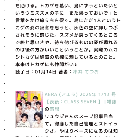
を助ける。トカゲを慕い、島にずっといたいと
いうウミスズメの子に「また帰っておいで」と
言葉をかけ旅立ちを促す。島にただ1人というト
カゲの姿の寂寞を思うと、灰色の空に押しつぶ
されそうに感じた。スズメが戻ってくるところ
で終と思いきや、待ち侘びるものの姿が現れる
のは後の方がいいこということか。実際のムカ
シトカゲは絶滅の危機に瀕しているとのこと。
本来はトカゲにも仲間がい↓
読了日：01月14日 著者：
串井 てつお
AERA (アエラ) 2025年 1/13 号
【表紙：CLASS SEVEN 】 [雑誌]
の
感想
リュウジさんのスープ記事目当
て。徹底した自己管理とストイッ
クさ。やはりベースになるのは知