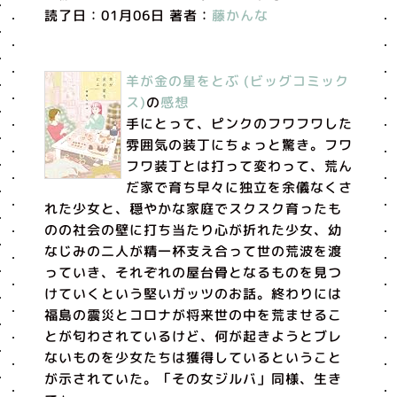
読了日：01月06日 著者：
藤かんな
羊が金の星をとぶ (ビッグコミック
ス)
の
感想
手にとって、ピンクのフワフワした
雰囲気の装丁にちょっと驚き。フワ
フワ装丁とは打って変わって、荒ん
だ家で育ち早々に独立を余儀なくさ
れた少女と、穏やかな家庭でスクスク育ったも
のの社会の壁に打ち当たり心が折れた少女、幼
なじみの二人が精一杯支え合って世の荒波を渡
っていき、それぞれの屋台骨となるものを見つ
けていくという堅いガッツのお話。終わりには
福島の震災とコロナが将来世の中を荒ませるこ
とが匂わされているけど、何が起きようとブレ
ないものを少女たちは獲得しているということ
が示されていた。「その女ジルバ」同様、生き