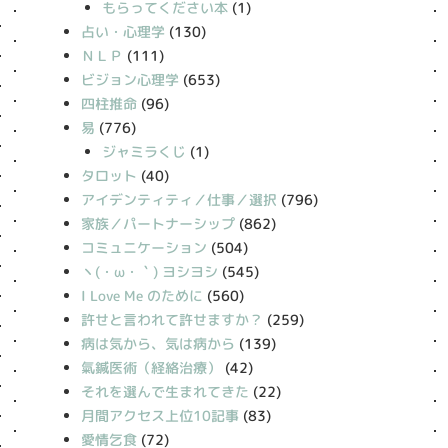
もらってください本
(1)
占い・心理学
(130)
ＮＬＰ
(111)
ビジョン心理学
(653)
四柱推命
(96)
易
(776)
ジャミラくじ
(1)
タロット
(40)
アイデンティティ／仕事／選択
(796)
家族／パートナーシップ
(862)
コミュニケーション
(504)
丶(・ω・｀) ヨシヨシ
(545)
I Love Me のために
(560)
許せと言われて許せますか？
(259)
病は気から、気は病から
(139)
氣鍼医術（経絡治療）
(42)
それを選んで生まれてきた
(22)
月間アクセス上位10記事
(83)
愛情乞食
(72)