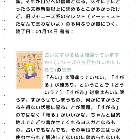
識。それが自分への信頼となる。久々に手にと
ったら文春新潮以上に読めるとこが多かったけ
ど、旧ジャニーズ系のタレント（アーティスト
だなんて言わないよ）の多用ぶりが鼻につく。
読了日：01月14日 著者：
占いにすがる私は間違っています
か? (シリーズ立ち行かないわたし
たち)
の
感想
「占い」は間違っていない。「すが
る」が難あり。ということで（どう
いう？）「すがる」対象は占いに限
らず。すがらせてしまうもの、何かにすがらざ
るを得ない状態に陥ることが問題。「すがる」
のではなく「頼る」がいいかな。ちゃんと目的
地までたどり着かせてくれるヨスガとなるも
の。占いでもなんでも、その手段でお金ばっか
使わせられて解決してないのに辞められないも