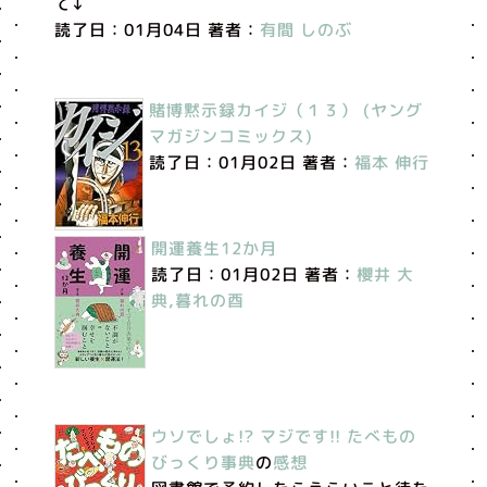
て↓
読了日：01月04日 著者：
有間 しのぶ
賭博黙示録カイジ（１３） (ヤング
マガジンコミックス)
読了日：01月02日 著者：
福本 伸行
開運養生12か月
読了日：01月02日 著者：
櫻井 大
典,暮れの酉
ウソでしょ!? マジです!! たべもの
びっくり事典
の
感想