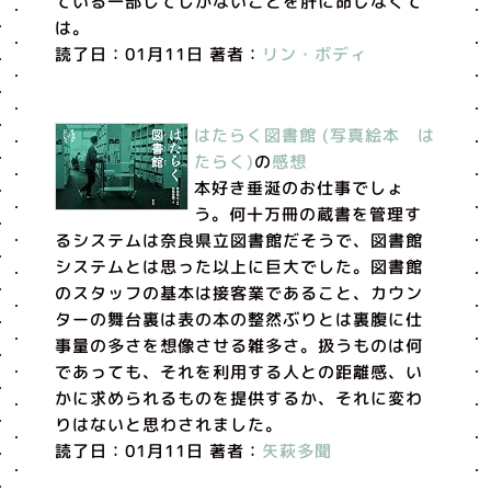
ている一部してしかないことを肝に命じなくて
は。
読了日：01月11日 著者：
リン・ボディ
はたらく図書館 (写真絵本 は
たらく)
の
感想
本好き垂涎のお仕事でしょ
う。何十万冊の蔵書を管理す
るシステムは奈良県立図書館だそうで、図書館
システムとは思った以上に巨大でした。図書館
のスタッフの基本は接客業であること、カウン
ターの舞台裏は表の本の整然ぶりとは裏腹に仕
事量の多さを想像させる雑多さ。扱うものは何
であっても、それを利用する人との距離感、い
かに求められるものを提供するか、それに変わ
りはないと思わされました。
読了日：01月11日 著者：
矢萩多聞