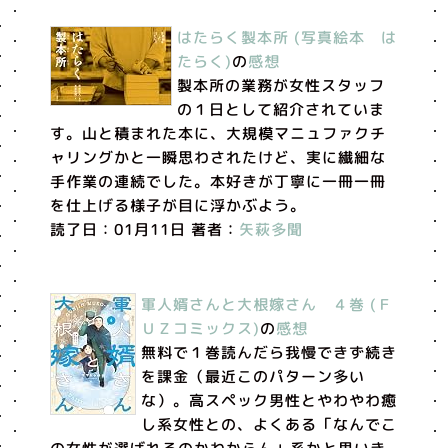
はたらく製本所 (写真絵本 は
たらく)
の
感想
製本所の業務が女性スタッフ
の１日として紹介されていま
す。山と積まれた本に、大規模マニュファクチ
ャリングかと一瞬思わされたけど、実に繊細な
手作業の連続でした。本好きが丁寧に一冊一冊
を仕上げる様子が目に浮かぶよう。
読了日：01月11日 著者：
矢萩多聞
軍人婿さんと大根嫁さん ４巻 (Ｆ
ＵＺコミックス)
の
感想
無料で１巻読んだら我慢できず続き
を課金（最近このパターン多い
な）。高スペック男性とやわやわ癒
し系女性との、よくある「なんでこ