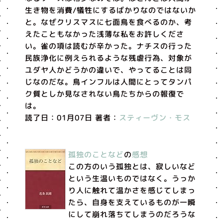
生き物を消費/犠牲にするばかりなのではないか
と。なぜクリスマスに七面鳥を食べるのか、考
えたこともなかった浅薄な私をお許しくださ
い。雀の項は読むが辛かった。ナチスの行った
民族浄化に例えられるような残虐行為、対象が
ユダヤ人かどうかの違いで、やってることは同
じなのだな。鳥インフルは人間にとってタンパ
ク質としか見なされない鳥たちからの報復で
は。
読了日：01月07日 著者：
スティーヴン・モス
孤独のことなど
の
感想
この方のいう孤独とは、寂しいなど
という生温いものではなく。うっか
り人に触れて温かさを感じてしまっ
たら、自身を支えているものが一瞬
にして崩れ落ちてしまうのだろうな