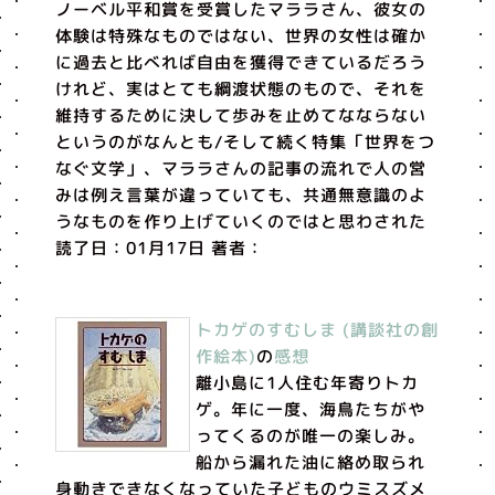
ノーベル平和賞を受賞したマララさん、彼女の
体験は特殊なものではない、世界の女性は確か
に過去と比べれば自由を獲得できているだろう
けれど、実はとても綱渡状態のもので、それを
維持するために決して歩みを止めてなならない
というのがなんとも/そして続く特集「世界をつ
なぐ文学」、マララさんの記事の流れで人の営
みは例え言葉が違っていても、共通無意識のよ
うなものを作り上げていくのではと思わされた
読了日：01月17日 著者：
トカゲのすむしま (講談社の創
作絵本)
の
感想
離小島に1人住む年寄りトカ
ゲ。年に一度、海鳥たちがや
ってくるのが唯一の楽しみ。
船から漏れた油に絡め取られ
身動きできなくなっていた子どものウミスズメ