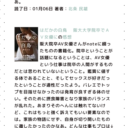
あ。
読了日：01月06日 著者：
北条 民雄
はだかの白鳥 阪大大学院卒でＡ
Ｖ女優に
の
感想
阪大院卒AV女優さんがnoteに綴っ
たものの書籍化。院卒ということが
話題になるということは、AV女優
という仕事は院卒の人間がするもの
だとは思われていないということ。鑑賞に値す
る体であることと、そしてセックスが好きだっ
たということが適性だったよう。バレエでトッ
プを目指せなかったのは発育が良すぎる体のせ
い。そのために摂食障害となり家族のバランス
が乱れた。あまりそのへんには触れてないけ
ど、これはもっと強く訴えてもいい要素なので
は。家族の物語にせず、自身が切り開いたもの
に徹したかったのかなあ。どんな仕事もプロは↓