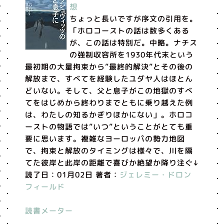
想
ちょっと長いですが序文の引用を。
「ホロコーストの話は数多くある
が、この話は特別だ。中略。ナチス
の強制収容所を1930年代末という
最初期の大量拘束から”最終的解決”とその後の
解放まで、すべてを経験したユダヤ人はほとん
どいない。そして、父と息子がこの地獄のすべ
てをはじめから終わりまでともに乗り越えた例
は、わたしの知るかぎりほかにない」。ホロコ
ーストの物語では”いつ”ということがとても重
要に思います。複雑なヨーロッパの勢力地図
で、拘束と解放のタイミングは様々で、川を隔
てた彼岸と此岸の距離で喜びか絶望か降り注ぐ↓
読了日：01月02日 著者：
ジェレミー・ドロン
フィールド
読書メーター