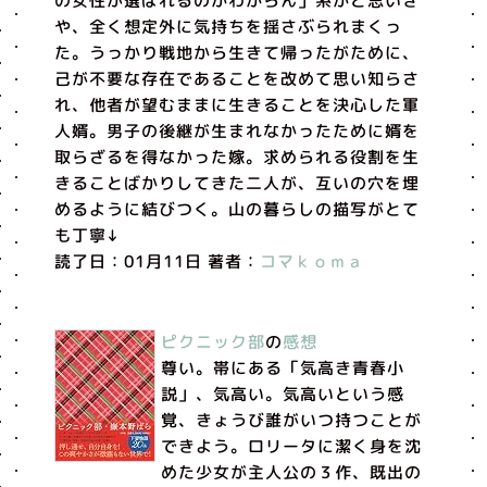
の女性が選ばれるのかわからん」系かと思いき
や、全く想定外に気持ちを揺さぶられまくっ
た。うっかり戦地から生きて帰ったがために、
己が不要な存在であることを改めて思い知らさ
れ、他者が望むままに生きることを決心した軍
人婿。男子の後継が生まれなかったために婿を
取らざるを得なかった嫁。求められる役割を生
きることばかりしてきた二人が、互いの穴を埋
めるように結びつく。山の暮らしの描写がとて
も丁寧↓
読了日：01月11日 著者：
コマｋｏｍａ
ピクニック部
の
感想
尊い。帯にある「気高き青春小
説」、気高い。気高いという感
覚、きょうび誰がいつ持つことが
できよう。ロリータに潔く身を沈
めた少女が主人公の３作、既出の