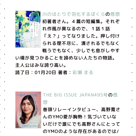
川のほとりで羽化するぼくら
の
感想
初著者さん。４篇の短編集。それぞ
れ作風が異なるので、１話１話
「え？」ってなりました。押し付け
られる理不尽に、潰されるでもなく
戦うでもなく、少しでも息がしやす
い場が見つかることを諦めない人たちの物語。
主人公はみな誇り高い。
読了日：01月20日 著者：
彩瀬 まる
THE BIG ISSUE JAPAN495号
の
感
想
巻頭リレーインタビュー、高野寛さ
んのYMO愛が胸熱！気づいていな
いだけで誰にでも高野さんにとって
のYMOのような存在があるのでは/