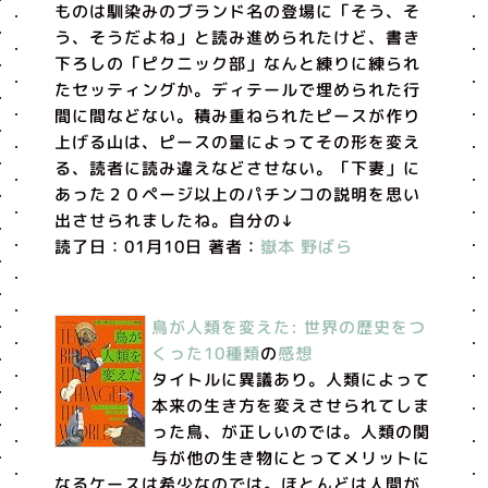
ものは馴染みのブランド名の登場に「そう、そ
う、そうだよね」と読み進められたけど、書き
下ろしの「ピクニック部」なんと練りに練られ
たセッティングか。ディテールで埋められた行
間に間などない。積み重ねられたピースが作り
上げる山は、ピースの量によってその形を変え
る、読者に読み違えなどさせない。「下妻」に
あった２０ページ以上のパチンコの説明を思い
出させられましたね。自分の↓
読了日：01月10日 著者：
嶽本 野ばら
鳥が人類を変えた: 世界の歴史をつ
くった10種類
の
感想
タイトルに異議あり。人類によって
本来の生き方を変えさせられてしま
った鳥、が正しいのでは。人類の関
与が他の生き物にとってメリットに
なるケースは希少なのでは。ほとんどは人間が