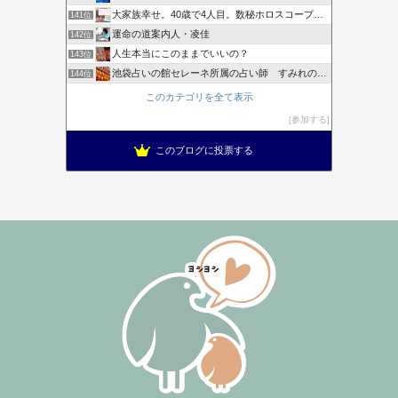
大家族幸せ。40歳で4人目。数秘ホロスコープで幸せ紐解きます
141位
運命の道案内人・凌佳
142位
人生本当にこのままでいいの？
143位
池袋占いの館セレーネ所属の占い師 すみれのブログ
144位
このカテゴリを全て表示
参加する
このブログに投票する