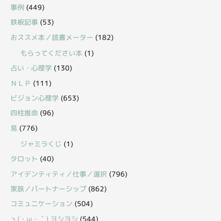
事例
(449)
鉄板記事
(53)
おススメ本／読書メーター
(182)
もらってください本
(1)
占い・心理学
(130)
ＮＬＰ
(111)
ビジョン心理学
(653)
四柱推命
(96)
易
(776)
ジャミラくじ
(1)
タロット
(40)
アイデンティティ／仕事／選択
(796)
家族／パートナーシップ
(862)
コミュニケーション
(504)
丶(・ω・｀) ヨシヨシ
(544)