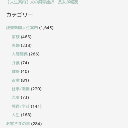
［人生案内］犬の飼育挫折 長女が軽蔑
カテゴリー
読売新聞人生案内
(1,643)
家族
(465)
夫婦
(238)
人間関係
(266)
介護
(74)
健康
(40)
お金
(81)
仕事/職業
(220)
恋愛
(73)
教育/学び
(141)
人生
(168)
お客さまの声
(284)