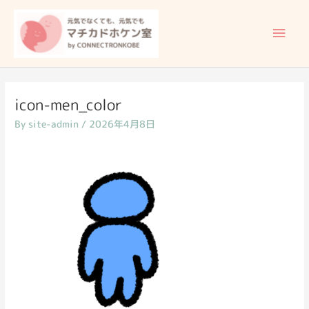
内
メ
容
イ
を
ス
ン
キ
ッ
メ
icon-men_color
プ
By
site-admin
/
2026年4月8日
ニ
ュ
ー