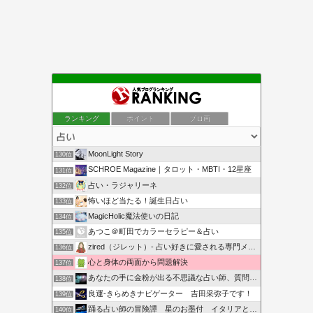
ランキング
ポイント
ブロ画
MoonLight Story
130位
SCHROE Magazine｜タロット・MBTI・12星座
131位
占い・ラジャリーネ
132位
怖いほど当たる！誕生日占い
133位
MagicHolic魔法使いの日記
134位
あつこ＠町田でカラーセラピー＆占い
135位
zired（ジレット）- 占い好きに愛される専門メディア
136位
心と身体の両面から問題解決
137位
あなたの手に金粉が出る不思議な占い師、質問無料、茨城県
138位
良運‐きらめきナビゲーター 吉田采弥子です！
139位
踊る占い師の冒険譚 星のお墨付 イタリアとモナコ
140位