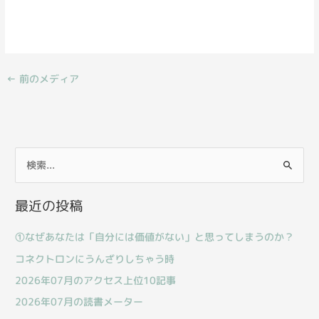
←
前のメディア
検
索
最近の投稿
対
象
①なぜあなたは「自分には価値がない」と思ってしまうのか？
:
コネクトロンにうんざりしちゃう時
2026年07月のアクセス上位10記事
2026年07月の読書メーター