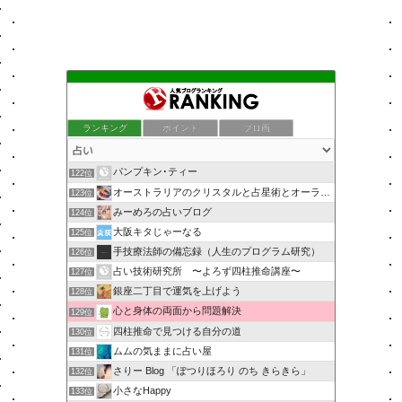
ランキング
ポイント
ブロ画
パンプキン･ティー
122位
オーストラリアのクリスタルと占星術とオーラソーマのショップ
123位
みーめろの占いブログ
124位
大阪キタじゃーなる
125位
手技療法師の備忘録（人生のプログラム研究）
126位
占い技術研究所 〜よろず四柱推命講座〜
127位
銀座二丁目で運気を上げよう
128位
心と身体の両面から問題解決
129位
四柱推命で見つける自分の道
130位
ムムの気ままに占い屋
131位
さりー Blog 「ぽつりほろり のち きらきら」
132位
小さなHappy
133位