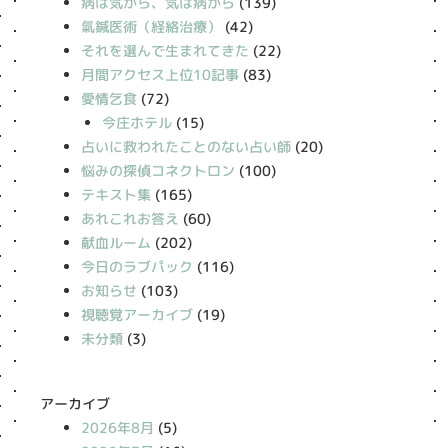
病は気から、気は病から
(139)
氣鍼医術（経絡治療）
(42)
それを選んで生まれてきた
(22)
月間アクセス上位10記事
(83)
愛情乞食
(72)
今庄ホテル
(15)
占いに救われたことのない占い師
(20)
悩みの探偵コネクトロン
(100)
テキスト集
(165)
あれこれお答え
(60)
献血ルーム
(202)
今日のラブパック
(116)
お知らせ
(103)
視聴覚アーカイブ
(19)
未分類
(3)
アーカイブ
2026年8月
(5)