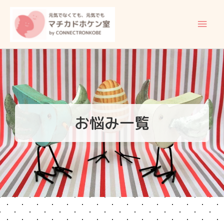
内
メ
容
イ
を
ス
ン
キ
ッ
メ
プ
ニ
ュ
お悩み一覧
ー