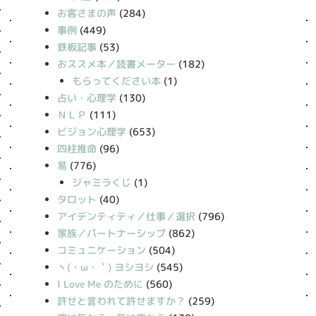
お客さまの声
(284)
事例
(449)
鉄板記事
(53)
おススメ本／読書メーター
(182)
もらってください本
(1)
占い・心理学
(130)
ＮＬＰ
(111)
ビジョン心理学
(653)
四柱推命
(96)
易
(776)
ジャミラくじ
(1)
タロット
(40)
アイデンティティ／仕事／選択
(796)
家族／パートナーシップ
(862)
コミュニケーション
(504)
丶(・ω・｀) ヨシヨシ
(545)
I Love Me のために
(560)
許せと言われて許せますか？
(259)