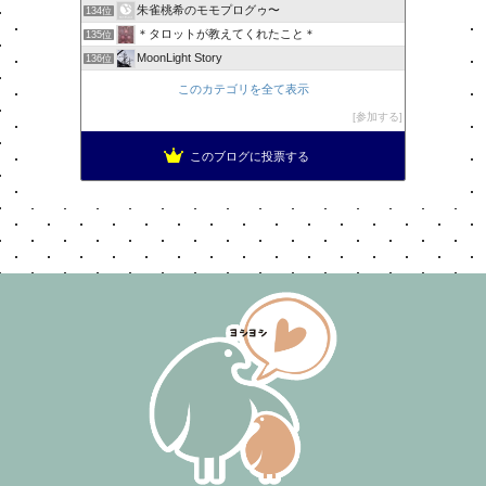
朱雀桃希のモモプログゥ〜
134位
＊タロットが教えてくれたこと＊
135位
MoonLight Story
136位
このカテゴリを全て表示
参加する
このブログに投票する