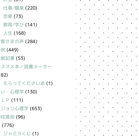
仕事/職業
(220)
恋愛
(73)
教育/学び
(141)
人生
(168)
お客さまの声
(284)
事例
(449)
鉄板記事
(53)
おススメ本／読書メーター
182)
もらってください本
(1)
占い・心理学
(130)
ＮＬＰ
(111)
ビジョン心理学
(653)
四柱推命
(96)
易
(776)
ジャミラくじ
(1)