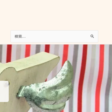
検
索
対
象: