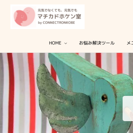
内
容
を
ス
キ
HOME
お悩み解決ツール
メ
ッ
プ