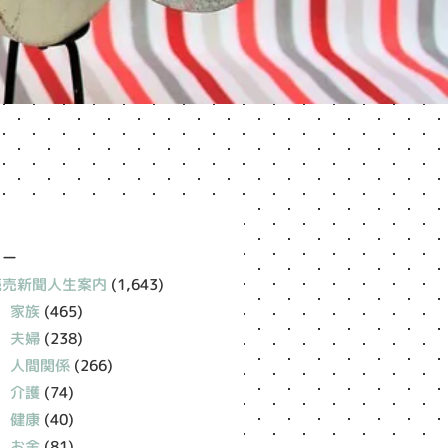
リー
読売新聞人生案内
(1,643)
家族
(465)
夫婦
(238)
人間関係
(266)
介護
(74)
健康
(40)
お金
(81)