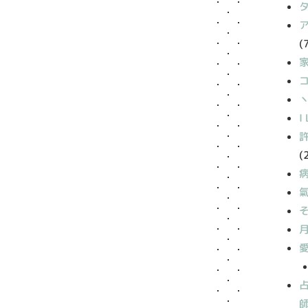
(
丶
I
(