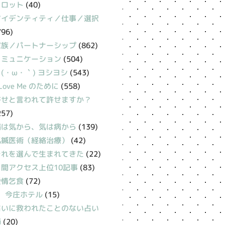
タロット
(40)
アイデンティティ／仕事／選択
796)
家族／パートナーシップ
(862)
コミュニケーション
(504)
(・ω・｀) ヨシヨシ
(543)
 Love Me のために
(558)
許せと言われて許せますか？
257)
病は気から、気は病から
(139)
氣鍼医術（経絡治療）
(42)
それを選んで生まれてきた
(22)
月間アクセス上位10記事
(83)
愛情乞食
(72)
今庄ホテル
(15)
占いに救われたことのない占い
師
(20)