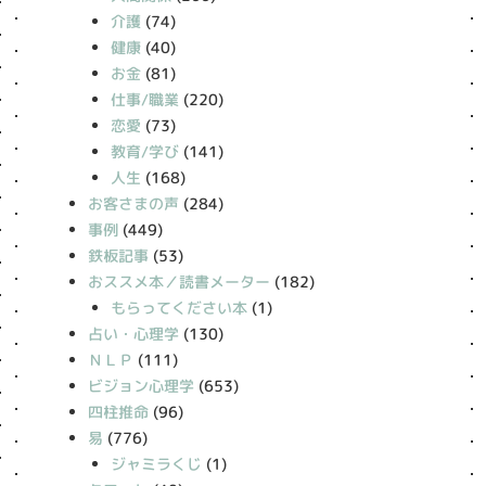
介護
(74)
健康
(40)
お金
(81)
仕事/職業
(220)
恋愛
(73)
教育/学び
(141)
人生
(168)
お客さまの声
(284)
事例
(449)
鉄板記事
(53)
おススメ本／読書メーター
(182)
もらってください本
(1)
占い・心理学
(130)
ＮＬＰ
(111)
ビジョン心理学
(653)
四柱推命
(96)
易
(776)
ジャミラくじ
(1)