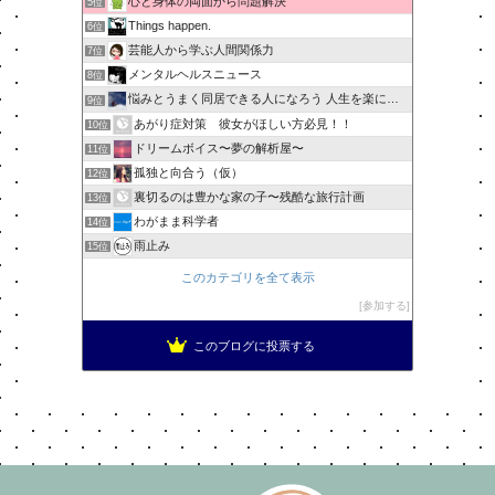
心と身体の両面から問題解決
5位
Things happen.
6位
芸能人から学ぶ人間関係力
7位
メンタルヘルスニュース
8位
悩みとうまく同居できる人になろう 人生を楽に生きる簡単な…
9位
あがり症対策 彼女がほしい方必見！！
10位
ドリームボイス〜夢の解析屋〜
11位
孤独と向合う（仮）
12位
裏切るのは豊かな家の子〜残酷な旅行計画
13位
わがまま科学者
14位
雨止み
15位
このカテゴリを全て表示
参加する
このブログに投票する