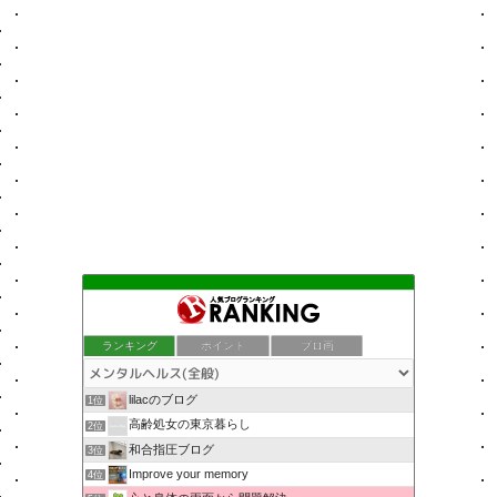
ランキング
ポイント
ブロ画
lilacのブログ
1位
高齢処女の東京暮らし
2位
和合指圧ブログ
3位
Improve your memory
4位