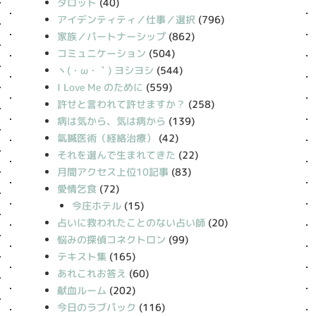
タロット
(40)
アイデンティティ／仕事／選択
(796)
家族／パートナーシップ
(862)
コミュニケーション
(504)
丶(・ω・｀) ヨシヨシ
(544)
I Love Me のために
(559)
許せと言われて許せますか？
(258)
病は気から、気は病から
(139)
氣鍼医術（経絡治療）
(42)
それを選んで生まれてきた
(22)
月間アクセス上位10記事
(83)
愛情乞食
(72)
今庄ホテル
(15)
占いに救われたことのない占い師
(20)
悩みの探偵コネクトロン
(99)
テキスト集
(165)
あれこれお答え
(60)
献血ルーム
(202)
今日のラブパック
(116)