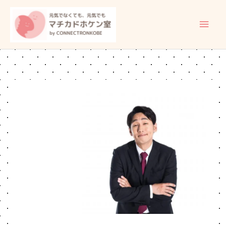
内
メ
容
イ
を
ス
ン
キ
ッ
メ
プ
ニ
ュ
ー