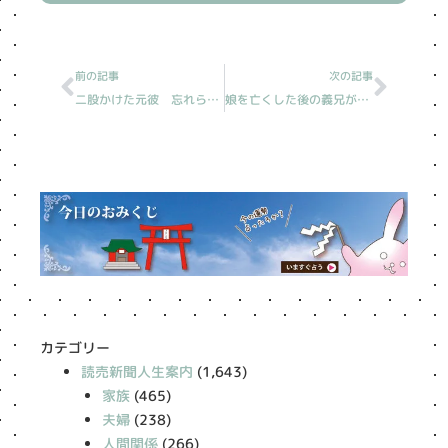
Prev
Next
前の記事
次の記事
二股かけた元彼 忘れられず（2021/08/14分）
娘を亡くした後の義兄が不快（2021/08/15分）
カテゴリー
読売新聞人生案内
(1,643)
家族
(465)
夫婦
(238)
人間関係
(266)