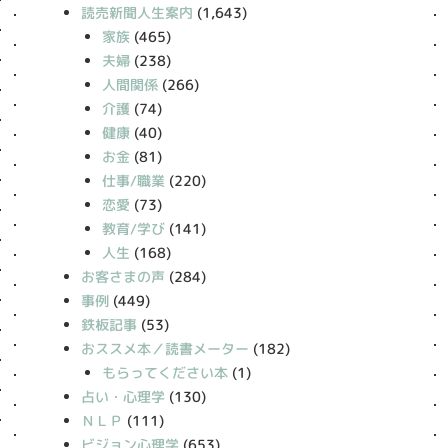
読売新聞人生案内
(1,643)
家族
(465)
夫婦
(238)
人間関係
(266)
介護
(74)
健康
(40)
お金
(81)
仕事/職業
(220)
恋愛
(73)
教育/学び
(141)
人生
(168)
お客さまの声
(284)
事例
(449)
鉄板記事
(53)
おススメ本／読書メーター
(182)
もらってください本
(1)
占い・心理学
(130)
ＮＬＰ
(111)
ビジョン心理学
(653)