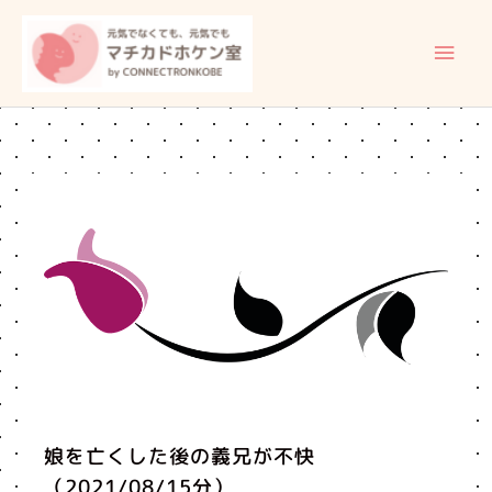
内
メ
容
イ
を
ス
ン
キ
ッ
メ
プ
ニ
ュ
ー
娘を亡くした後の義兄が不快
（2021/08/15分）