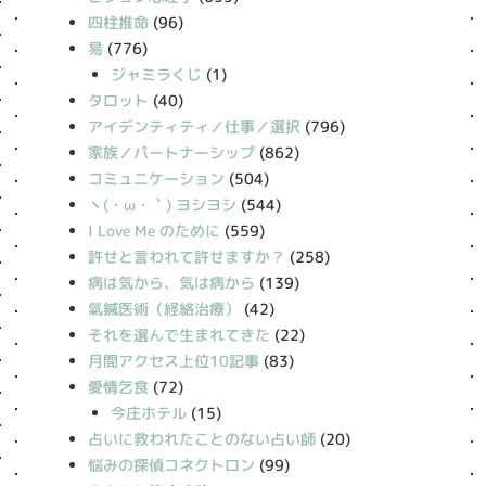
四柱推命
(96)
易
(776)
ジャミラくじ
(1)
タロット
(40)
アイデンティティ／仕事／選択
(796)
家族／パートナーシップ
(862)
コミュニケーション
(504)
丶(・ω・｀) ヨシヨシ
(544)
I Love Me のために
(559)
許せと言われて許せますか？
(258)
病は気から、気は病から
(139)
氣鍼医術（経絡治療）
(42)
それを選んで生まれてきた
(22)
月間アクセス上位10記事
(83)
愛情乞食
(72)
今庄ホテル
(15)
占いに救われたことのない占い師
(20)
悩みの探偵コネクトロン
(99)