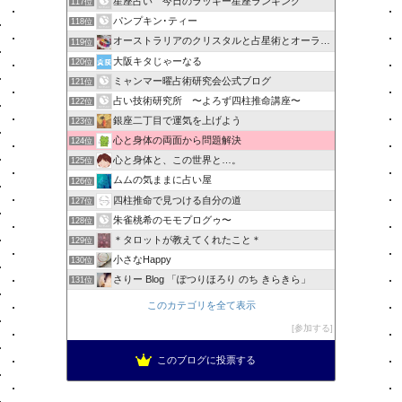
星座占い 今日のラッキー星座ランキング
117位
パンプキン･ティー
118位
オーストラリアのクリスタルと占星術とオーラソーマのショップ
119位
大阪キタじゃーなる
120位
ミャンマー曜占術研究会公式ブログ
121位
占い技術研究所 〜よろず四柱推命講座〜
122位
銀座二丁目で運気を上げよう
123位
心と身体の両面から問題解決
124位
心と身体と、この世界と…。
125位
ムムの気ままに占い屋
126位
四柱推命で見つける自分の道
127位
朱雀桃希のモモプログゥ〜
128位
＊タロットが教えてくれたこと＊
129位
小さなHappy
130位
さりー Blog 「ぽつりほろり のち きらきら」
131位
このカテゴリを全て表示
参加する
このブログに投票する