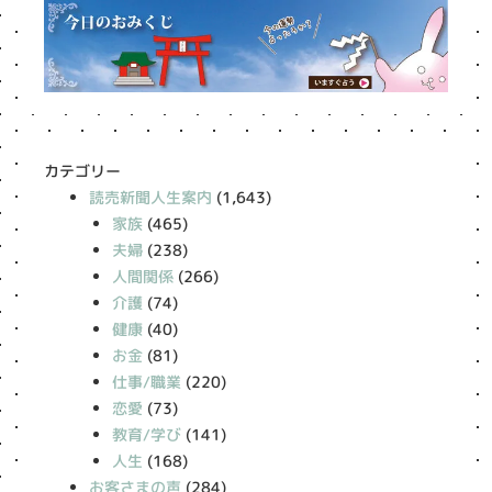
カテゴリー
読売新聞人生案内
(1,643)
家族
(465)
夫婦
(238)
人間関係
(266)
介護
(74)
健康
(40)
お金
(81)
仕事/職業
(220)
恋愛
(73)
教育/学び
(141)
人生
(168)
お客さまの声
(284)