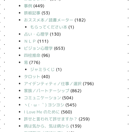
事例
(449)
鉄板記事
(53)
おススメ本／読書メーター
(182)
もらってください本
(1)
占い・心理学
(130)
ＮＬＰ
(111)
ビジョン心理学
(653)
四柱推命
(96)
易
(776)
ジャミラくじ
(1)
タロット
(40)
アイデンティティ／仕事／選択
(796)
家族／パートナーシップ
(862)
コミュニケーション
(504)
丶(・ω・｀) ヨシヨシ
(545)
I Love Me のために
(560)
許せと言われて許せますか？
(259)
病は気から、気は病から
(139)