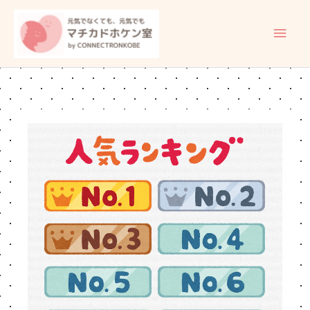
内
メ
容
イ
を
ス
ン
キ
ッ
メ
プ
ニ
ュ
ー