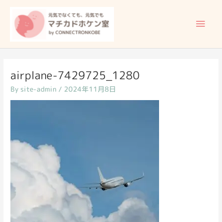
内
メ
容
イ
を
ス
ン
キ
ッ
メ
airplane-7429725_1280
プ
By
site-admin
/
2024年11月8日
ニ
ュ
ー