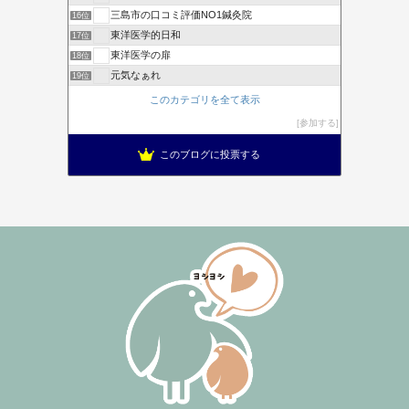
三島市の口コミ評価NO1鍼灸院
16位
東洋医学的日和
17位
東洋医学の扉
18位
元気なぁれ
19位
このカテゴリを全て表示
参加する
このブログに投票する