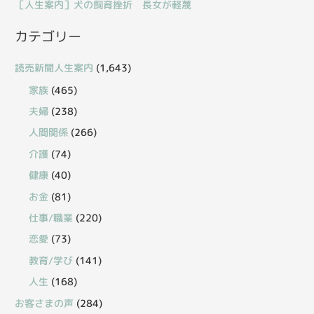
［人生案内］犬の飼育挫折 長女が軽蔑
カテゴリー
読売新聞人生案内
(1,643)
家族
(465)
夫婦
(238)
人間関係
(266)
介護
(74)
健康
(40)
お金
(81)
仕事/職業
(220)
恋愛
(73)
教育/学び
(141)
人生
(168)
お客さまの声
(284)