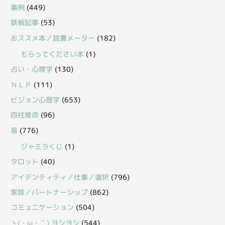
事例
(449)
鉄板記事
(53)
おススメ本／読書メーター
(182)
もらってください本
(1)
占い・心理学
(130)
ＮＬＰ
(111)
ビジョン心理学
(653)
四柱推命
(96)
易
(776)
ジャミラくじ
(1)
タロット
(40)
アイデンティティ／仕事／選択
(796)
家族／パートナーシップ
(862)
コミュニケーション
(504)
丶(・ω・｀) ヨシヨシ
(544)