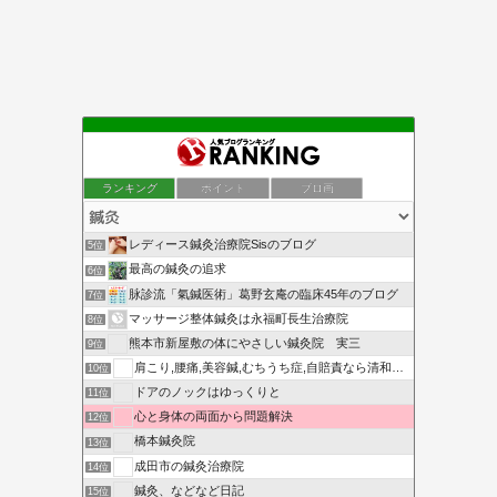
ランキング
ポイント
ブロ画
レディース鍼灸治療院Sisのブログ
5位
最高の鍼灸の追求
6位
脉診流「氣鍼医術」葛野玄庵の臨床45年のブログ
7位
マッサージ整体鍼灸は永福町長生治療院
8位
熊本市新屋敷の体にやさしい鍼灸院 実三
9位
肩こり,腰痛,美容鍼,むちうち症,自賠責なら清和針灸接骨院
10位
ドアのノックはゆっくりと
11位
心と身体の両面から問題解決
12位
橋本鍼灸院
13位
成田市の鍼灸治療院
14位
鍼灸、などなど日記
15位