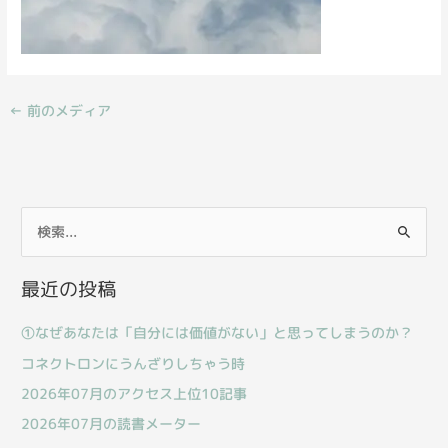
←
前のメディア
検
索
最近の投稿
対
象
①なぜあなたは「自分には価値がない」と思ってしまうのか？
:
コネクトロンにうんざりしちゃう時
2026年07月のアクセス上位10記事
2026年07月の読書メーター