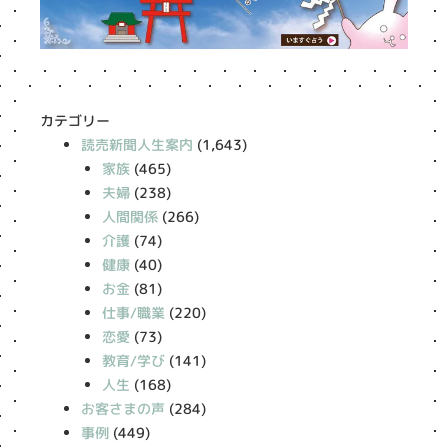
カテゴリー
読売新聞人生案内
(1,643)
家族
(465)
夫婦
(238)
人間関係
(266)
介護
(74)
健康
(40)
お金
(81)
仕事/職業
(220)
恋愛
(73)
教育/学び
(141)
人生
(168)
お客さまの声
(284)
事例
(449)