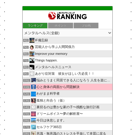
ランキング
ポイント
ブロ画
IF備忘録
4位
芸能人から学ぶ人間関係力
5位
Improve your memory
6位
Things happen.
7位
メンタルヘルスニュース
8位
あがり症対策 彼女がほしい方必見！！
9位
悩みとうまく同居できる人になろう 人生を楽に生きる簡単な…
10位
心と身体の両面から問題解決
11位
わがまま科学者
12位
孤独と向合う（仮）
13位
裏切るのは豊かな家の子〜残酷な旅行計画
14位
ドリームボイス〜夢の解析屋〜
15位
今日は休息します。
16位
セルフケア365日
17位
意識・無意識のストレスを手放して本質に戻る
18位