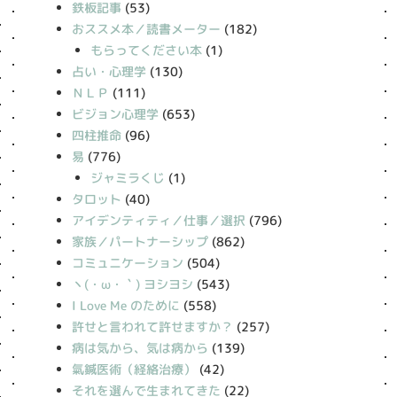
鉄板記事
(53)
おススメ本／読書メーター
(182)
もらってください本
(1)
占い・心理学
(130)
ＮＬＰ
(111)
ビジョン心理学
(653)
四柱推命
(96)
易
(776)
ジャミラくじ
(1)
タロット
(40)
アイデンティティ／仕事／選択
(796)
家族／パートナーシップ
(862)
コミュニケーション
(504)
丶(・ω・｀) ヨシヨシ
(543)
I Love Me のために
(558)
許せと言われて許せますか？
(257)
病は気から、気は病から
(139)
氣鍼医術（経絡治療）
(42)
それを選んで生まれてきた
(22)