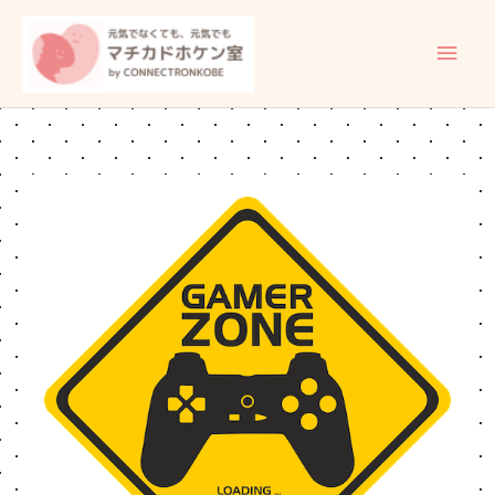
内
メ
容
イ
を
ス
ン
キ
ッ
メ
プ
ニ
ュ
ー