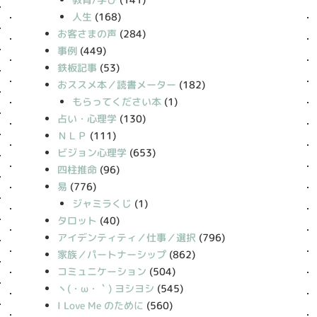
人生
(168)
お客さまの声
(284)
事例
(449)
鉄板記事
(53)
おススメ本／読書メーター
(182)
もらってください本
(1)
占い・心理学
(130)
ＮＬＰ
(111)
ビジョン心理学
(653)
四柱推命
(96)
易
(776)
ジャミラくじ
(1)
タロット
(40)
アイデンティティ／仕事／選択
(796)
家族／パートナーシップ
(862)
コミュニケーション
(504)
丶(・ω・｀) ヨシヨシ
(545)
I Love Me のために
(560)