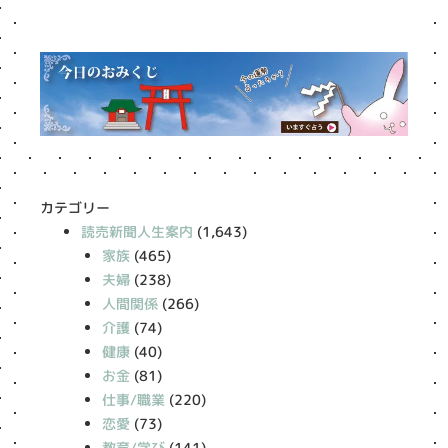
カテゴリー
読売新聞人生案内
(1,643)
家族
(465)
夫婦
(238)
人間関係
(266)
介護
(74)
健康
(40)
お金
(81)
仕事/職業
(220)
恋愛
(73)
教育/学び
(141)