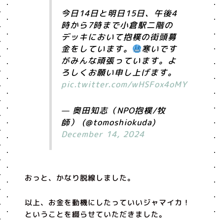
今日14日と明日15日、午後4
時から7時まで小倉駅二階の
デッキにおいて抱樸の街頭募
金をしています。
寒いです
がみんな頑張っています。よ
ろしくお願い申し上げます。
pic.twitter.com/wHSFox4oMY
— 奥田知志（NPO抱樸/牧
師） (@tomoshiokuda)
December 14, 2024
おっと、かなり脱線しました。
以上、お金を動機にしたっていいジャマイカ！
ということを綴らせていただきました。