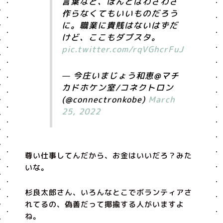
言葉など、ほんとはわざわざ
作らなくてもいいものだろう
に。職業に貴賎はないはずだ
けど、ここもダブスタ。
pic.twitter.com/rqVGhcrFuJ
— 今庄いまじょう和恵@マチ
カドホケン室/コネクトロン
(@connectronkobe)
March
25, 2022
尊い仕事してんだから、お金はいいだろ？みた
いな。
杉良太郎さん、いろんなとこでボランティアさ
れてるの、偽善だって揶揄する人がいますよ
ね。