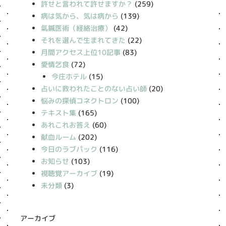
許せと言われて許せますか？
(259)
病は気から、気は病から
(139)
氣鍼医術（経絡治療）
(42)
それを選んで生まれてきた
(22)
月間アクセス上位10記事
(83)
愛情乞食
(72)
今庄ホテル
(15)
占いに救われたことのない占い師
(20)
悩みの探偵コネクトロン
(100)
テキスト集
(165)
あれこれお答え
(60)
献血ルーム
(202)
今日のラブパック
(116)
お知らせ
(103)
視聴覚アーカイブ
(19)
未分類
(3)
アーカイブ