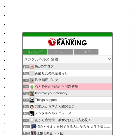
ランキング
ポイント
ブロ画
lilacのブログ
1位
高齢処女の東京暮らし
2位
和合指圧ブログ
3位
心と身体の両面から問題解決
4位
Improve your memory
5位
Things happen.
6位
芸能人から学ぶ人間関係力
7位
メンタルヘルスニュース
8位
あがり症対策 彼女がほしい方必見！！
9位
悩みとうまく同居できる人になろう 人生を楽に生きる簡単な…
10位
孤独と向合う（仮）
11位