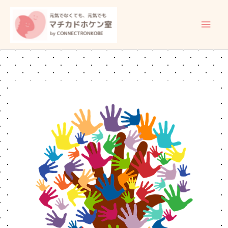
内
メ
容
イ
を
ス
ン
キ
ッ
メ
プ
ニ
ュ
ー