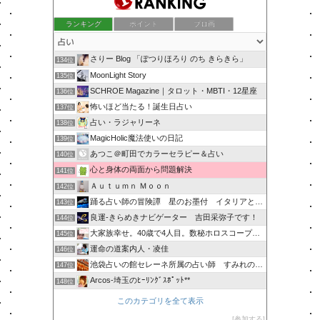
ランキング
ポイント
ブロ画
さりー Blog 「ぽつりほろり のち きらきら」
134位
MoonLight Story
135位
SCHROE Magazine｜タロット・MBTI・12星座
136位
怖いほど当たる！誕生日占い
137位
占い・ラジャリーネ
138位
MagicHolic魔法使いの日記
139位
あつこ＠町田でカラーセラピー＆占い
140位
心と身体の両面から問題解決
141位
Ａｕｔｕｍｎ Ｍｏｏｎ
142位
踊る占い師の冒険譚 星のお墨付 イタリアとモナコ
143位
良運‐きらめきナビゲーター 吉田采弥子です！
144位
大家族幸せ。40歳で4人目。数秘ホロスコープで幸せ紐解きます
145位
運命の道案内人・凌佳
146位
池袋占いの館セレーネ所属の占い師 すみれのブログ
147位
Arcos-埼玉のﾋｰﾘﾝｸﾞｽﾎﾟｯﾄ**
148位
このカテゴリを全て表示
参加する