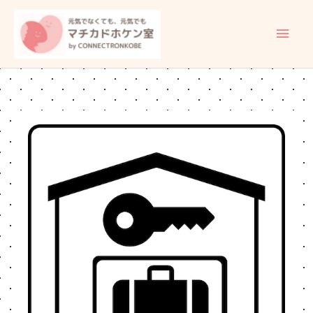
内
メ
容
イ
を
ス
ン
キ
ッ
メ
プ
ニ
ュ
ー