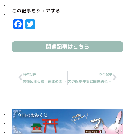
この記事をシェアする
Facebook
Twitter
関連記事はこちら
Prev
Next
前の記事
次の記事
男性に走る娘 歯止め困難［読売新聞人生案内］
犬の散歩仲間と関係悪化［読売新聞人生案内］