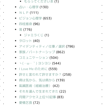
もらってください本
(1)
占い・心理学
(130)
ＮＬＰ
(111)
ビジョン心理学
(653)
四柱推命
(96)
易
(776)
ジャミラくじ
(1)
タロット
(40)
アイデンティティ／仕事／選択
(796)
家族／パートナーシップ
(862)
コミュニケーション
(504)
丶(・ω・｀) ヨシヨシ
(544)
I Love Me のために
(559)
許せと言われて許せますか？
(258)
病は気から、気は病から
(139)
氣鍼医術（経絡治療）
(42)
それを選んで生まれてきた
(22)
月間アクセス上位10記事
(83)
愛情乞食
(72)