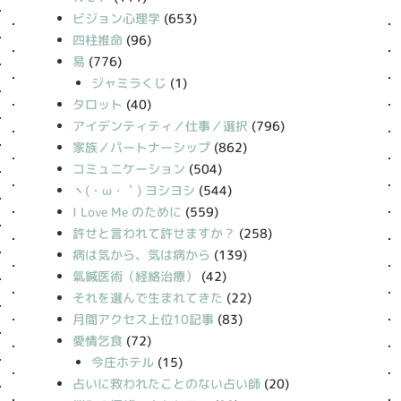
ビジョン心理学
(653)
四柱推命
(96)
易
(776)
ジャミラくじ
(1)
タロット
(40)
アイデンティティ／仕事／選択
(796)
家族／パートナーシップ
(862)
コミュニケーション
(504)
丶(・ω・｀) ヨシヨシ
(544)
I Love Me のために
(559)
許せと言われて許せますか？
(258)
病は気から、気は病から
(139)
氣鍼医術（経絡治療）
(42)
それを選んで生まれてきた
(22)
月間アクセス上位10記事
(83)
愛情乞食
(72)
今庄ホテル
(15)
占いに救われたことのない占い師
(20)