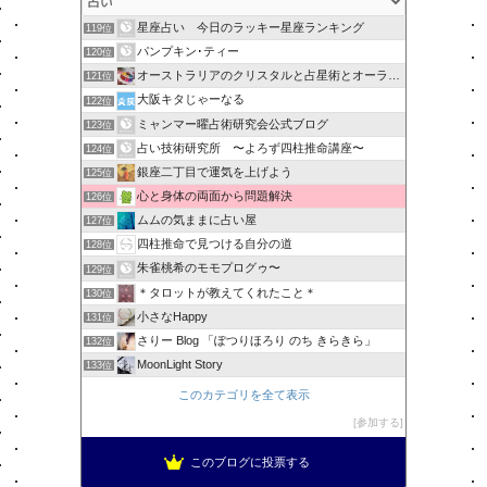
星座占い 今日のラッキー星座ランキング
119位
パンプキン･ティー
120位
オーストラリアのクリスタルと占星術とオーラソーマのショップ
121位
大阪キタじゃーなる
122位
ミャンマー曜占術研究会公式ブログ
123位
占い技術研究所 〜よろず四柱推命講座〜
124位
銀座二丁目で運気を上げよう
125位
心と身体の両面から問題解決
126位
ムムの気ままに占い屋
127位
四柱推命で見つける自分の道
128位
朱雀桃希のモモプログゥ〜
129位
＊タロットが教えてくれたこと＊
130位
小さなHappy
131位
さりー Blog 「ぽつりほろり のち きらきら」
132位
MoonLight Story
133位
このカテゴリを全て表示
参加する
このブログに投票する