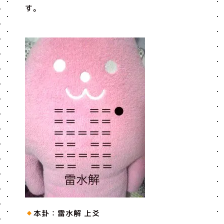
す。
本卦：雷水解 上爻