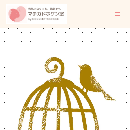
内
メ
容
イ
を
ス
ン
キ
ッ
メ
プ
ニ
ュ
ー