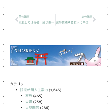
Prev
Next
前の記事
次の記事
挑戦しては後悔 繰り返す［読売新聞人生案内］
選挙棄権する友人に不信感［読売新聞人生案内］
カテゴリー
読売新聞人生案内
(1,643)
家族
(465)
夫婦
(238)
人間関係
(266)