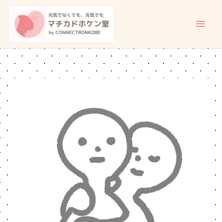
内
メ
容
イ
を
ス
ン
キ
ッ
メ
プ
ニ
ュ
ー