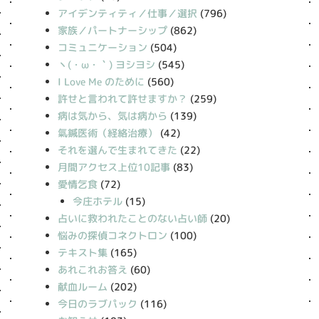
アイデンティティ／仕事／選択
(796)
家族／パートナーシップ
(862)
コミュニケーション
(504)
丶(・ω・｀) ヨシヨシ
(545)
I Love Me のために
(560)
許せと言われて許せますか？
(259)
病は気から、気は病から
(139)
氣鍼医術（経絡治療）
(42)
それを選んで生まれてきた
(22)
月間アクセス上位10記事
(83)
愛情乞食
(72)
今庄ホテル
(15)
占いに救われたことのない占い師
(20)
悩みの探偵コネクトロン
(100)
テキスト集
(165)
あれこれお答え
(60)
献血ルーム
(202)
今日のラブパック
(116)