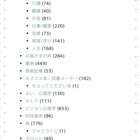
介護
(74)
健康
(40)
お金
(81)
仕事/職業
(220)
恋愛
(73)
教育/学び
(141)
人生
(168)
お客さまの声
(284)
事例
(449)
鉄板記事
(53)
おススメ本／読書メーター
(182)
もらってください本
(1)
占い・心理学
(130)
ＮＬＰ
(111)
ビジョン心理学
(653)
四柱推命
(96)
易
(776)
ジャミラくじ
(1)
タロット
(40)