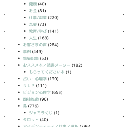
健康
(40)
お金
(81)
仕事/職業
(220)
恋愛
(73)
教育/学び
(141)
人生
(168)
お客さまの声
(284)
事例
(449)
鉄板記事
(53)
おススメ本／読書メーター
(182)
もらってください本
(1)
占い・心理学
(130)
ＮＬＰ
(111)
ビジョン心理学
(653)
四柱推命
(96)
易
(776)
ジャミラくじ
(1)
タロット
(40)
アイデンティティ／仕事／選択
(796)