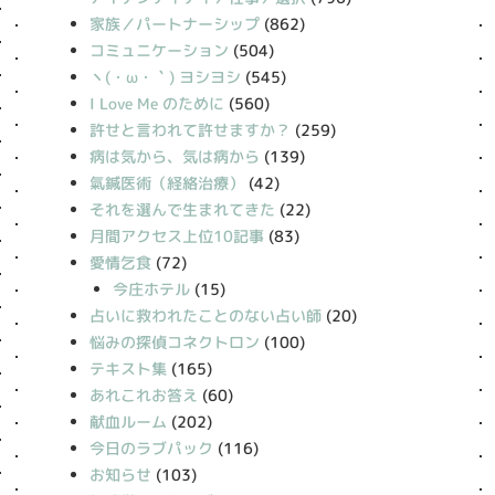
家族／パートナーシップ
(862)
コミュニケーション
(504)
丶(・ω・｀) ヨシヨシ
(545)
I Love Me のために
(560)
許せと言われて許せますか？
(259)
病は気から、気は病から
(139)
氣鍼医術（経絡治療）
(42)
それを選んで生まれてきた
(22)
月間アクセス上位10記事
(83)
愛情乞食
(72)
今庄ホテル
(15)
占いに救われたことのない占い師
(20)
悩みの探偵コネクトロン
(100)
テキスト集
(165)
あれこれお答え
(60)
献血ルーム
(202)
今日のラブパック
(116)
お知らせ
(103)