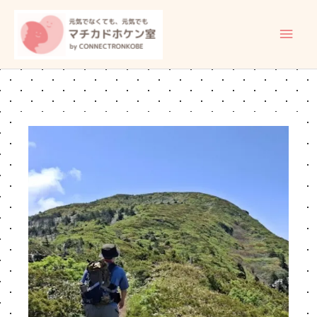
内
メ
容
イ
を
ス
ン
キ
ッ
メ
プ
ニ
ュ
ー