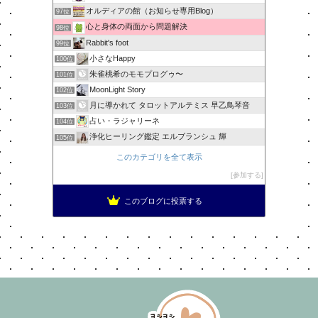
オルディアの館（お知らせ専用Blog）
97位
心と身体の両面から問題解決
98位
Rabbit's foot
99位
小さなHappy
100位
朱雀桃希のモモプログゥ〜
101位
MoonLight Story
102位
月に導かれて タロットアルテミス 早乙鳥琴音
103位
占い・ラジャリーネ
104位
浄化ヒーリング鑑定 エルブランシュ 輝
105位
このカテゴリを全て表示
参加する
このブログに投票する