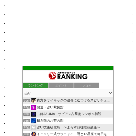
ランキング
ポイント
ブロ画
貴方をサイキックの波長に近づけるスピリチュアルヒーラー ゆい
91位
開運・占い紫晃舘
92位
占師AZUMA サビアン占星術シンボル解説
93位
招き猫のお茶の間
94位
占い技術研究所 〜よろず四柱推命講座〜
95位
イニャリー式ウラニャイ｜暦と12星座で毎日を開運ニャン
96位