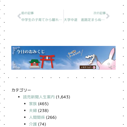
Prev
Next
前の記事
次の記事
中学生の子育てから離れたい［読売新聞人生案内］
大学中退 進路定まらぬ息子［読売新聞人生案内］
カテゴリー
読売新聞人生案内
(1,643)
家族
(465)
夫婦
(238)
人間関係
(266)
介護
(74)