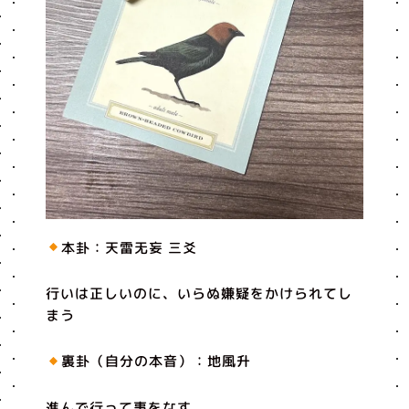
本卦：天雷无妄 三爻
行いは正しいのに、いらぬ嫌疑をかけられてし
まう
裏卦（自分の本音）：地風升
進んで行って事をなす