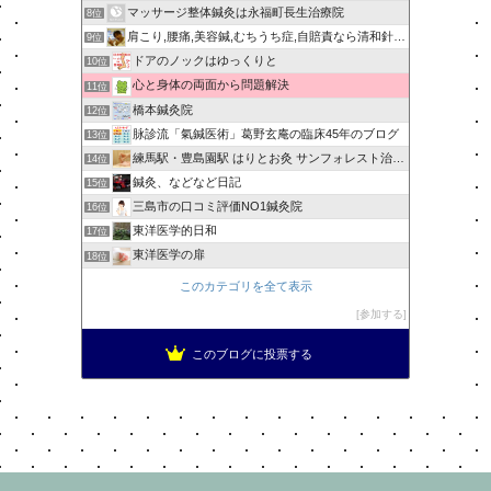
マッサージ整体鍼灸は永福町長生治療院
8位
肩こり,腰痛,美容鍼,むちうち症,自賠責なら清和針灸接骨院
9位
ドアのノックはゆっくりと
10位
心と身体の両面から問題解決
11位
橋本鍼灸院
12位
脉診流「氣鍼医術」葛野玄庵の臨床45年のブログ
13位
練馬駅・豊島園駅 はりとお灸 サンフォレスト治療院ブログ
14位
鍼灸、などなど日記
15位
三島市の口コミ評価NO1鍼灸院
16位
東洋医学的日和
17位
東洋医学の扉
18位
このカテゴリを全て表示
参加する
このブログに投票する