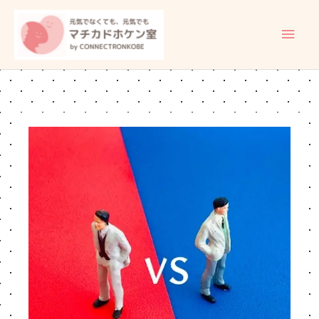
内
メ
容
イ
を
ス
ン
キ
ッ
メ
プ
ニ
ュ
ー