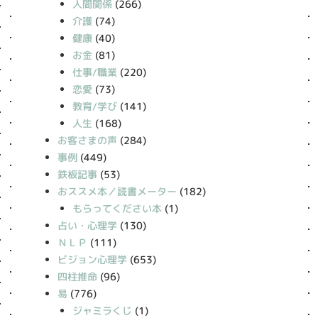
人間関係
(266)
介護
(74)
健康
(40)
お金
(81)
仕事/職業
(220)
恋愛
(73)
教育/学び
(141)
人生
(168)
お客さまの声
(284)
事例
(449)
鉄板記事
(53)
おススメ本／読書メーター
(182)
もらってください本
(1)
占い・心理学
(130)
ＮＬＰ
(111)
ビジョン心理学
(653)
四柱推命
(96)
易
(776)
ジャミラくじ
(1)