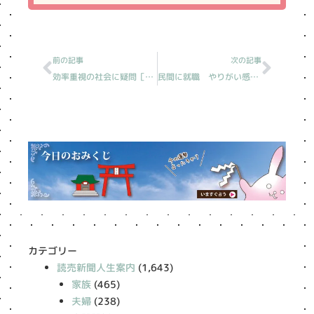
Prev
Next
前の記事
次の記事
効率重視の社会に疑問［読売新聞人生案内］
民間に就職 やりがい感じず［読売新聞人生案内］
カテゴリー
読売新聞人生案内
(1,643)
家族
(465)
夫婦
(238)