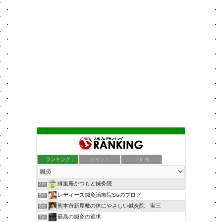
ランキング
ポイント
ブロ画
縁里庵かつもと鍼灸院
4位
レディース鍼灸治療院Sisのブログ
5位
熊本市新屋敷の体にやさしい鍼灸院 実三
6位
最高の鍼灸の追求
7位