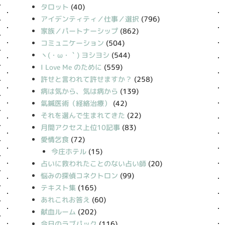
タロット
(40)
アイデンティティ／仕事／選択
(796)
家族／パートナーシップ
(862)
コミュニケーション
(504)
丶(・ω・｀) ヨシヨシ
(544)
I Love Me のために
(559)
許せと言われて許せますか？
(258)
病は気から、気は病から
(139)
氣鍼医術（経絡治療）
(42)
それを選んで生まれてきた
(22)
月間アクセス上位10記事
(83)
愛情乞食
(72)
今庄ホテル
(15)
占いに救われたことのない占い師
(20)
悩みの探偵コネクトロン
(99)
テキスト集
(165)
あれこれお答え
(60)
献血ルーム
(202)
今日のラブパック
(116)